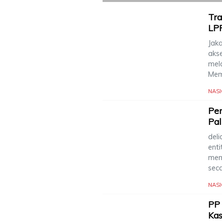
Tr
LPP
Jak
aks
mela
Me
NAS
Per
Pal
del
ent
mem
sec
NAS
PP 
Kas