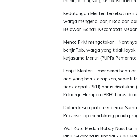
meninjau langsung ke lokasi daerah
Kedatangan Menteri tersebut memb
warga mengenai banjir Rob dan bant
Belawan Bahari, Kecamatan Medan
Menko PKM mengatakan, “Nantinya 
banjir Rob, warga yang tidak layak
kerjasama Mentri (PUPR) Pemerintah 
Lanjut Menteri, ” mengenai bantuan 
ada yang harus dirapikan, seperti t
tidak dapat (PKH) harus disatukan
Keluarga Harapan (PKH) harus di ma
Dalam kesempatan Gubernur Sumat
Provinsi siap mendukung penuh pro
Wali Kota Medan Bobby Nasution m
Ribu, Sekarang ini tinggal 7.600.