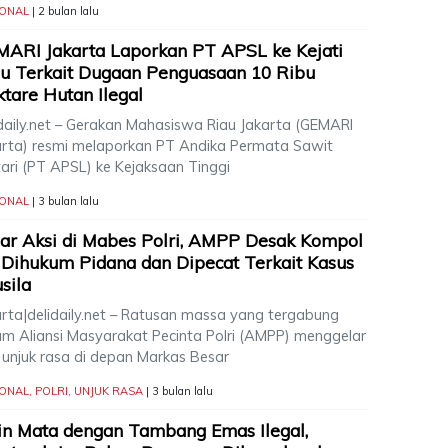
IONAL
| 2 bulan lalu
ARI Jakarta Laporkan PT APSL ke Kejati
u Terkait Dugaan Penguasaan 10 Ribu
tare Hutan Ilegal
idaily.net – Gerakan Mahasiswa Riau Jakarta (GEMARI
arta) resmi melaporkan PT Andika Permata Sawit
tari (PT APSL) ke Kejaksaan Tinggi
IONAL
| 3 bulan lalu
ar Aksi di Mabes Polri, AMPP Desak Kompol
Dihukum Pidana dan Dipecat Terkait Kasus
sila
arta|delidaily.net – Ratusan massa yang tergabung
am Aliansi Masyarakat Pecinta Polri (AMPP) menggelar
i unjuk rasa di depan Markas Besar
IONAL
,
POLRI
,
UNJUK RASA
| 3 bulan lalu
n Mata dengan Tambang Emas Ilegal,