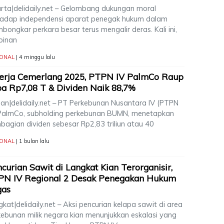
arta|delidaily.net – Gelombang dukungan moral
hadap independensi aparat penegak hukum dalam
ongkar perkara besar terus mengalir deras. Kali ini,
pinan
IONAL
| 4 minggu lalu
erja Cemerlang 2025, PTPN IV PalmCo Raup
a Rp7,08 T & Dividen Naik 88,7%
an|delidaily.net – PT Perkebunan Nusantara IV (PTPN
 PalmCo, subholding perkebunan BUMN, menetapkan
bagian dividen sebesar Rp2,83 triliun atau 40
IONAL
| 1 bulan lalu
curian Sawit di Langkat Kian Terorganisir,
PN IV Regional 2 Desak Penegakan Hukum
gas
kat|delidaily.net – Aksi pencurian kelapa sawit di area
kebunan milik negara kian menunjukkan eskalasi yang