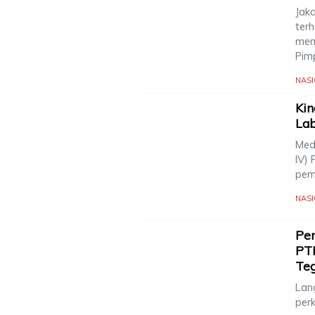
Jak
ter
memb
Pim
NAS
Kin
Lab
Med
IV)
pem
NAS
Pen
PT
Te
Lang
per