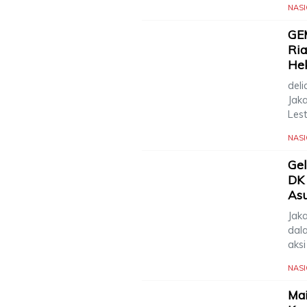
NAS
GEM
Ria
Hek
del
Jak
Les
NAS
Gel
DK 
Asu
Jak
dal
aks
NAS
Mai