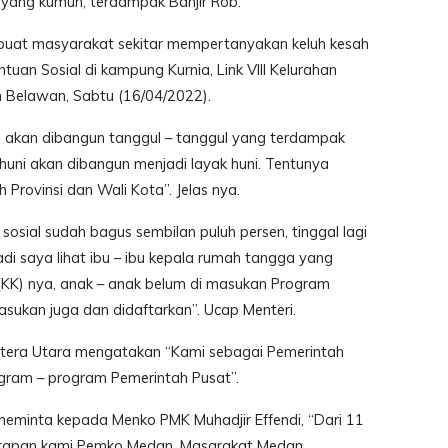
 yang kumuh, terdampak Banjir Rob.
uat masyarakat sekitar mempertanyakan keluh kesah
uan Sosial di kampung Kurnia, Link VIII Kelurahan
 Belawan, Sabtu (16/04/2022).
akan dibangun tanggul – tanggul yang terdampak
 huni akan dibangun menjadi layak huni. Tentunya
Provinsi dan Wali Kota”. Jelas nya.
sosial sudah bagus sembilan puluh persen, tinggal lagi
adi saya lihat ibu – ibu kepala rumah tangga yang
 (KK) nya, anak – anak belum di masukan Program
sukan juga dan didaftarkan”. Ucap Menteri.
era Utara mengatakan “Kami sebagai Pemerintah
gram – program Pemerintah Pusat”.
eminta kepada Menko PMK Muhadjir Effendi, “Dari 11
 Harapan kami Pemko Medan, Masarakat Medan