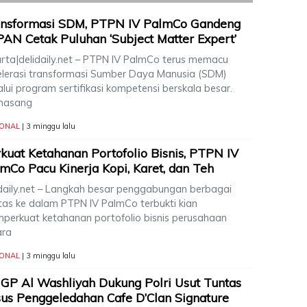
ansformasi SDM, PTPN IV PalmCo Gandeng
AN Cetak Puluhan ‘Subject Matter Expert’
arta|delidaily.net – PTPN IV PalmCo terus memacu
elerasi transformasi Sumber Daya Manusia (SDM)
lui program sertifikasi kompetensi berskala besar.
masang
IONAL
| 3 minggu lalu
kuat Ketahanan Portofolio Bisnis, PTPN IV
mCo Pacu Kinerja Kopi, Karet, dan Teh
idaily.net – Langkah besar penggabungan berbagai
itas ke dalam PTPN IV PalmCo terbukti kian
perkuat ketahanan portofolio bisnis perusahaan
ara
IONAL
| 3 minggu lalu
GP Al Washliyah Dukung Polri Usut Tuntas
us Penggeledahan Cafe D’Clan Signature