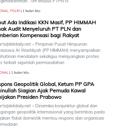
gkhawatirkan. Tim khusus PTPN IV
IONAL
,
POLRI
| 1 bulan lalu
ut Ada Indikasi KKN Masif, PP HIMMAH
sak Audit Menyeluruh PT PLN dan
mberian Kompensasi bagi Rakyat
arta|delidaily.net – Pimpinan Pusat Himpunan
asiswa Al Washliyah (PP HIMMAH) menyampaikan
rihatinan mendalam sekaligus melayangkan protes
as terkait sejumlah permasalahan
IONAL
| 1 bulan lalu
pons Geopolitik Global, Ketum PP GPA
nullah Siagian Ajak Pemuda Kawal
ijakan Presiden Prabowo
rta|delidaily.net – Dinamika konjunktur global dan
egangan geopolitik internasional yang berimbas pada
jakan fiskal domestik memicu respons dari organisasi
emudaan