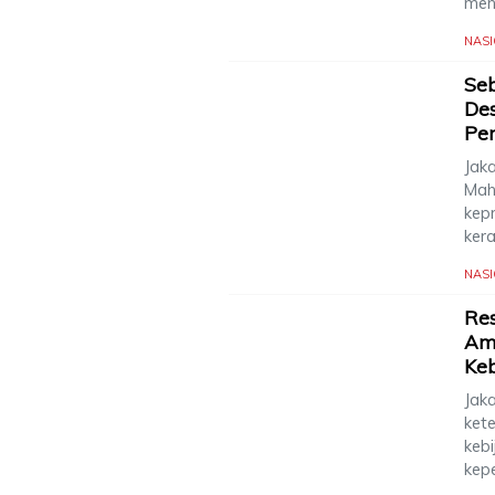
men
NAS
Seb
De
Pe
Jak
Mah
kep
ker
NAS
Res
Ami
Keb
Jaka
ket
kebi
kep