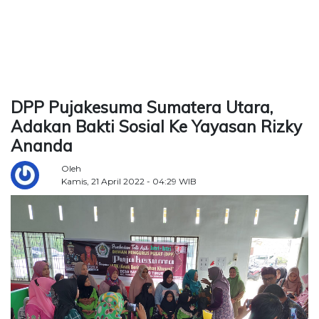
TERKONEKSI
BERSAMA
KAMI
DPP Pujakesuma Sumatera Utara,
Adakan Bakti Sosial Ke Yayasan Rizky
Ananda
Oleh
Kamis, 21 April 2022 - 04:29 WIB
Copyright
©
2026
Delidaily
Allright
Reserved