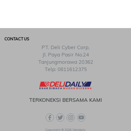
CONTACT US
PT. Deli Cyber Corp,
Jl. Paya Pasir No.24
Tanjungmorawa 20362
Telp: 0811612375
TERKONEKSI BERSAMA KAMI
Copyright © 2026 Delidaily