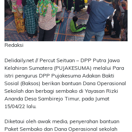
CONTACT
US
Upi
Themes
Tower
Level
Redaksi
99,
Jl.
Delidaily.net // Percut Seituan – DPP Putra Jawa
Merdeka
Kelahiran Sumatera (PUJAKESUMA) melalui Para
17,
istri pengurus DPP Pujakesuma Adakan Bakti
Jakarta,
12345
Sosial (Baksos) berikan bantuan Dana Operasional
Telp:
Sekolah dan berbagi sembako di Yayasan Rizki
123456789
Ananda Desa Sambirejo Timur, pada Jumat
PT
15/04/22 lalu.
Upi
Themes
Tbk
Diketaui oleh awak media, penyerahan bantuan
Paket Sembako dan Dana Operasional sekolah