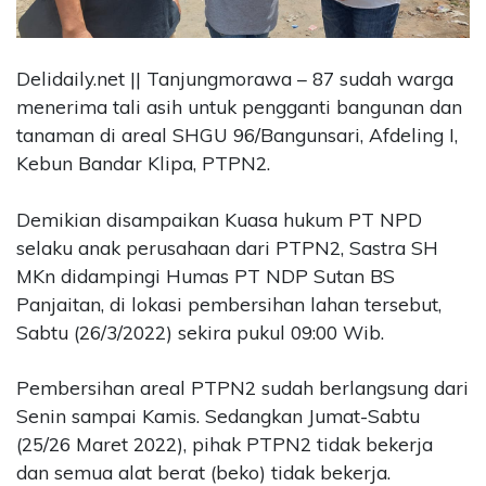
CONTACT
US
Delidaily.net || Tanjungmorawa – 87 sudah warga
Upi
menerima tali asih untuk pengganti bangunan dan
Themes
tanaman di areal SHGU 96/Bangunsari, Afdeling I,
Tower
Level
Kebun Bandar Klipa, PTPN2.
99,
Jl.
Demikian disampaikan Kuasa hukum PT NPD
Merdeka
selaku anak perusahaan dari PTPN2, Sastra SH
17,
MKn didampingi Humas PT NDP Sutan BS
Jakarta,
12345
Panjaitan, di lokasi pembersihan lahan tersebut,
Telp:
Sabtu (26/3/2022) sekira pukul 09:00 Wib.
123456789
PT
Pembersihan areal PTPN2 sudah berlangsung dari
Upi
Senin sampai Kamis. Sedangkan Jumat-Sabtu
Themes
(25/26 Maret 2022), pihak PTPN2 tidak bekerja
Tbk
dan semua alat berat (beko) tidak bekerja.