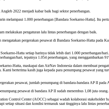
 Angleb 2022 menjadi kabar baik bagi sektor penerbangan.
marin melampaui 1.000 penerbangan [Bandara Soekarno-Hatta]. Itu perta
am melakukan pengaturan lalu lintas penerbangan dengan baik.
 mengatakan pergerakan pesawat di Bandara Soekarno-Hatta pada Kam
oekarno-Hatta setiap harinya tidak lebih dari 1.000 penerbangan/hari
enerbangan/hari, tepatnya 1.054 penerbangan, yang menggambarkan 9
Soekarno-Hatta, maskapai dan AirNav Indonesia dalam membuat pengatu
taan. Kami berterima kasih juga kepada para penumpang pesawat yang tu
erakan pesawat, jumlah penumpang di bandara-bandara AP II pada A
penumpang pesawat di bandara AP II sudah menembus 1,08 juta orang.
on Control Center (AOCC) sebagai wadah kolaborasi stakeholder ban
tiap situasi dan kondisi termasuk saat tingginya lalu lintas penerb