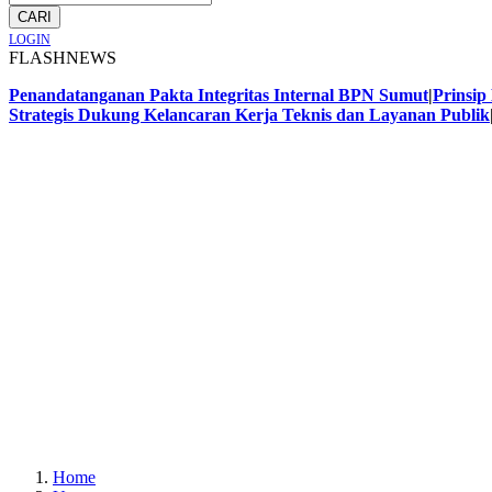
CARI
LOGIN
FLASHNEWS
Penandatanganan Pakta Integritas Internal BPN Sumut
|
Prinsip
Strategis Dukung Kelancaran Kerja Teknis dan Layanan Publik
Home