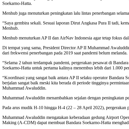
Soekarno-Hatta.
Menhub juga menuturkan peningkatan lalu lintas penerbangan selama
“Saya gembira sekali. Sesuai laporan Dirut Angkasa Pura II tadi, ke
Menhub.
Menhub menuturkan AP II dan AirNav Indonesia agar tetap fokus dal
Di tempat yang sama, President Director AP II Muhammad Awaluddin
dari frekwensi penerbangan pada 2019 saat pandemi belum melanda.
“Selama 2 tahun terdampak pandemi, pergerakan pesawat di Bandara S
Soekarno-Hatta untuk pertama kalinya menembus lebih dari 1.000 p
“Koordinasi yang sangat baik antara AP II selaku operator Bandara 
berjalan sangat baik meski kita berada di periode tingginya permin
Muhammad Awaluddin.
Muhammad Awaluddin menambahkan sejalan dengan peningkatan perg
Pada arus mudik H-10 hingga H-4 (22 – 28 April 2022), pergerakan 
Muhammad Awaluddin mengatakan keberadaan gedung Airport Operati
Making (A-CDM) dapat membuat Bandara Soekarno-Hatta menghadapi se