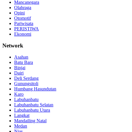
Mancanegara
Olahraga
Opini
Otomotif
Pariwisata
PERISTIWA
Ekonomi
Network
Asahan
Batu Bara
Binjai
Dairi
Deli Serdang
Gunungsitoli
Humbang Hasundutan
Karo
Labuhanbatu
Labuhanbatu Selatan
Labuhanbatu Utara
Langkat
Mandailing Natal
Medan
Nias