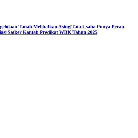
ngelolaan Tanah Melibatkan Asing
|
Tata Usaha Punya Peran
iasi Satker Kantah Predikat WBK Tahun 2025