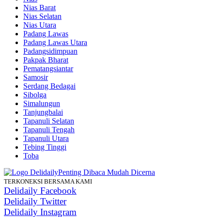
Nias Barat
Nias Selatan
Nias Utara
Padang Lawas
Padang Lawas Utara
Padangsidimpuan
Pakpak Bharat
Pematangsiantar
Samosir
Serdang Bedagai
Sibolga
Simalungun
Tanjungbalai
Tapanuli Selatan
Tapanuli Tengah
Tapanuli Utara
Tebing Tinggi
Toba
TERKONEKSI BERSAMA KAMI
Delidaily Facebook
Delidaily Twitter
Delidaily Instagram