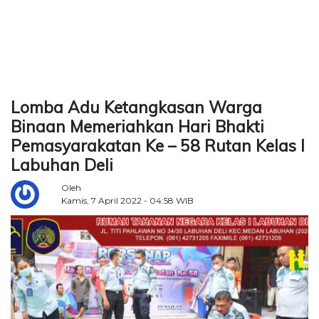
TERKONEKSI
BERSAMA
KAMI
Lomba Adu Ketangkasan Warga
Binaan Memeriahkan Hari Bhakti
Pemasyarakatan Ke – 58 Rutan Kelas I
Labuhan Deli
Oleh
Kamis, 7 April 2022 - 04:58 WIB
Copyright
©
2026
Delidaily
Allright
Reserved