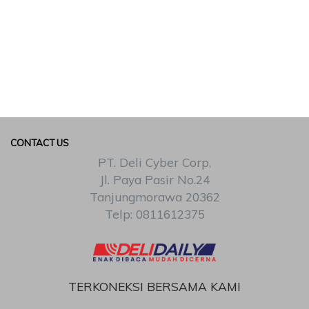
CONTACT US
PT. Deli Cyber Corp,
Jl. Paya Pasir No.24
Tanjungmorawa 20362
Telp: 0811612375
TERKONEKSI BERSAMA KAMI