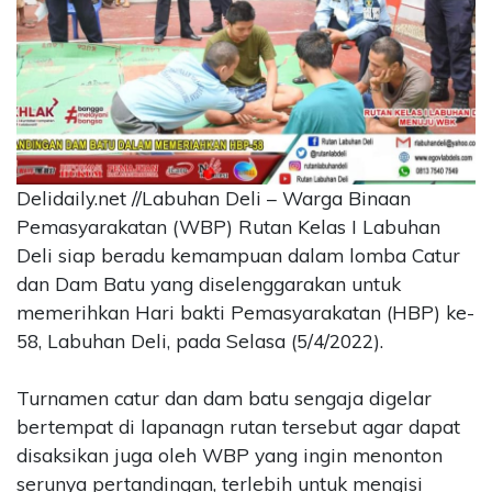
CONTACT
US
Upi
Themes
Tower
Level
99,
Delidaily.net //Labuhan Deli – Warga Binaan
Jl.
Pemasyarakatan (WBP) Rutan Kelas I Labuhan
Merdeka
Deli siap beradu kemampuan dalam lomba Catur
17,
Jakarta,
dan Dam Batu yang diselenggarakan untuk
12345
memerihkan Hari bakti Pemasyarakatan (HBP) ke-
Telp:
58, Labuhan Deli, pada Selasa (5/4/2022).
123456789
PT
Turnamen catur dan dam batu sengaja digelar
Upi
bertempat di lapanagn rutan tersebut agar dapat
Themes
Tbk
disaksikan juga oleh WBP yang ingin menonton
serunya pertandingan, terlebih untuk mengisi