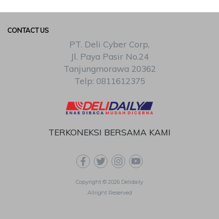
CONTACT US
PT. Deli Cyber Corp,
Jl. Paya Pasir No.24
Tanjungmorawa 20362
Telp: 0811612375
TERKONEKSI BERSAMA KAMI
Copyright © 2026 Delidaily
Allright Reserved