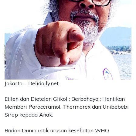
CONTACT
US
Upi
Themes
Tower
Level
99,
Jl.
Merdeka
17,
Jakarta,
Jakarta – Delidaily.net
12345
Telp:
123456789
Etilen dan Dietelen Glikol : Berbahaya : Hentikan
PT
Memberi Paraceramol. Thermorex dan Unibebebi
Upi
Sirop kepada Anak.
Themes
Tbk
Badan Dunia intik urusan kesehatan WHO