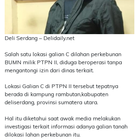
CONTACT
US
Upi
Themes
Deli Serdang – Delidaily.net
Tower
Level
99,
Salah satu lokasi galian C dilahan perkebunan
Jl.
BUMN milik PTPN II, diduga beroperasi tanpa
Merdeka
mengantongi izin dari dinas terkait.
17,
Jakarta,
Lokasi Galian C di PTPN II tersebut tepatnya
12345
Telp:
berada di kampung rambutan,kabupaten
123456789
deliserdang, provinsi sumatera utara.
PT
Upi
Hal itu diketahui saat awak media melakukan
Themes
investigasi terkait informasi adanya galian tanah
Tbk
dilokasi lahan perkebunan itu.