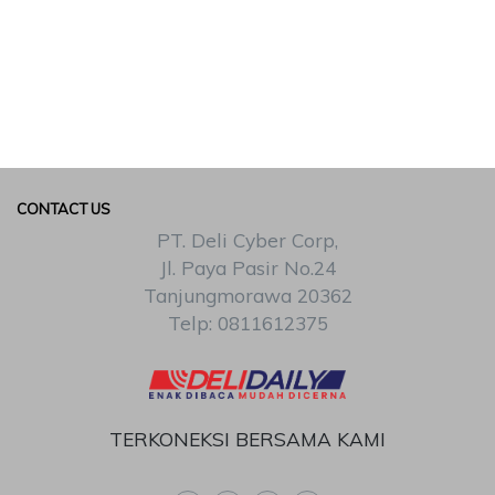
CONTACT US
PT. Deli Cyber Corp,
Jl. Paya Pasir No.24
Tanjungmorawa 20362
Telp: 0811612375
TERKONEKSI BERSAMA KAMI