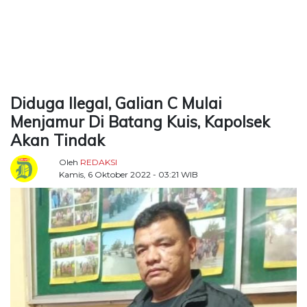
TERKONEKSI
BERSAMA
KAMI
Diduga Ilegal, Galian C Mulai
Menjamur Di Batang Kuis, Kapolsek
Akan Tindak
Oleh
REDAKSI
Kamis, 6 Oktober 2022 - 03:21 WIB
Copyright
©
2026
Delidaily
Allright
Reserved