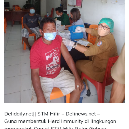
CONTACT
US
Upi
Themes
Tower
Level
99,
Jl.
Merdeka
17,
Jakarta,
12345
Telp:
123456789
PT
Upi
Themes
Delidaily.net|| STM Hilir – Delinews.net –
Tbk
Guna membentuk Herd Immunity di lingkungan
masyarakat, Camat STM Hilir Gelar Gebyar