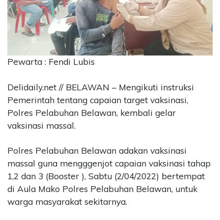
CONTACT
US
Upi
Themes
Tower
Pewarta : Fendi Lubis
Level
99,
Delidaily.net // BELAWAN – Mengikuti instruksi
Jl.
Pemerintah tentang capaian target vaksinasi,
Merdeka
Polres Pelabuhan Belawan, kembali gelar
17,
vaksinasi massal.
Jakarta,
12345
Telp:
Polres Pelabuhan Belawan adakan vaksinasi
123456789
massal guna mengggenjot capaian vaksinasi tahap
PT
1,2 dan 3 (Booster ), Sabtu (2/04/2022) bertempat
Upi
di Aula Mako Polres Pelabuhan Belawan, untuk
Themes
warga masyarakat sekitarnya.
Tbk