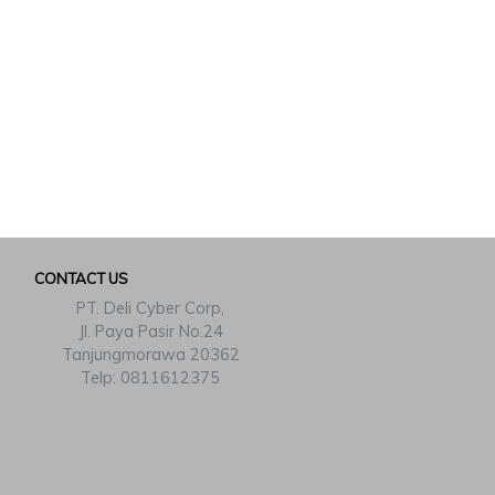
CONTACT US
PT. Deli Cyber Corp,
Jl. Paya Pasir No.24
Tanjungmorawa 20362
Telp: 0811612375