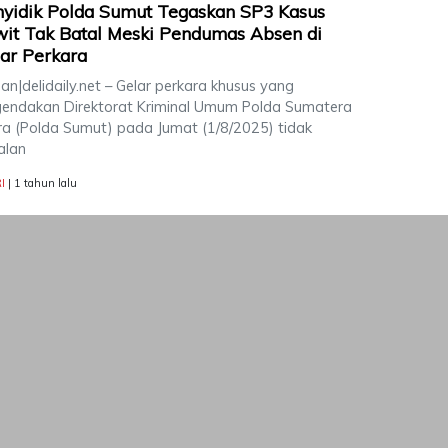
yidik Polda Sumut Tegaskan SP3 Kasus
it Tak Batal Meski Pendumas Absen di
ar Perkara
n|delidaily.net – Gelar perkara khusus yang
gendakan Direktorat Kriminal Umum Polda Sumatera
ra (Polda Sumut) pada Jumat (1/8/2025) tidak
alan
I
| 1 tahun lalu