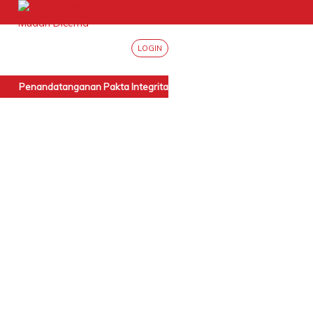
LOGIN
Penandatanganan Pakta Integritas Internal BPN Sumut
|