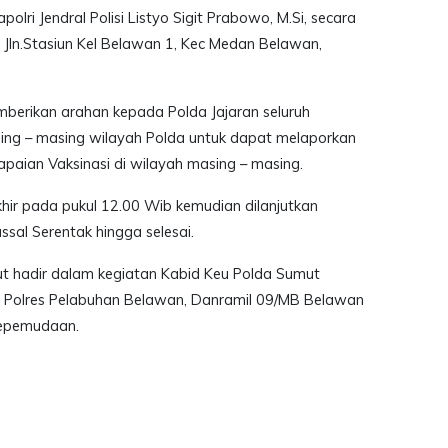
olri Jendral Polisi Listyo Sigit Prabowo, M.Si, secara
 Jln.Stasiun Kel Belawan 1, Kec Medan Belawan,
berikan arahan kepada Polda Jajaran seluruh
sing – masing wilayah Polda untuk dapat melaporkan
paian Vaksinasi di wilayah masing – masing.
ir pada pukul 12.00 Wib kemudian dilanjutkan
sal Serentak hingga selesai.
urut hadir dalam kegiatan Kabid Keu Polda Sumut
an Polres Pelabuhan Belawan, Danramil 09/MB Belawan
kepemudaan.