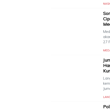
NAS
Sor
Cip
Me
Med
aka
27 
MED
Jum
Has
Ku
Lang
kem
Jum
LAN
Po