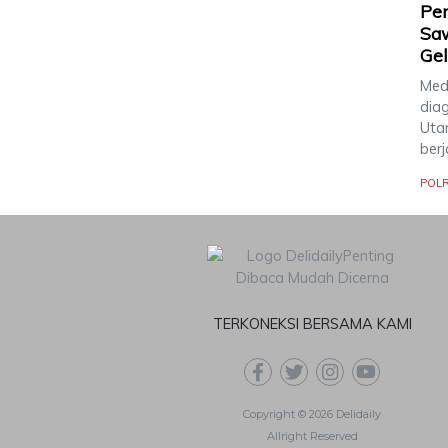
Pen
Saw
Gel
Meda
dia
Uta
berj
POLR
TERKONEKSI BERSAMA KAMI
Copyright © 2026 Delidaily
Allright Reserved