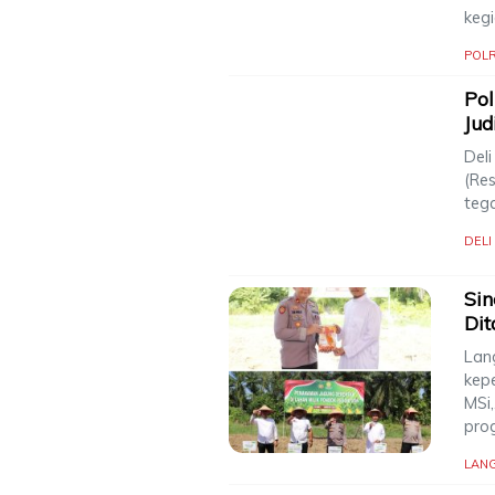
keg
POLR
Pol
Jud
Deli
(Re
teg
DEL
Sin
Dit
Lan
kep
MSi
pro
LAN