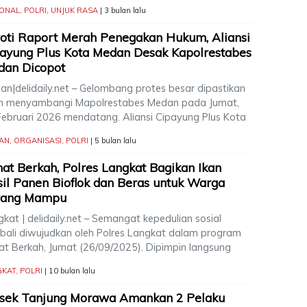
IONAL
,
POLRI
,
UNJUK RASA
| 3 bulan lalu
oti Raport Merah Penegakan Hukum, Aliansi
ayung Plus Kota Medan Desak Kapolrestabes
dan Dicopot
an|delidaily.net – Gelombang protes besar dipastikan
n menyambangi Mapolrestabes Medan pada Jumat,
Februari 2026 mendatang. Aliansi Cipayung Plus Kota
AN
,
ORGANISASI
,
POLRI
| 5 bulan lalu
at Berkah, Polres Langkat Bagikan Ikan
il Panen Bioflok dan Beras untuk Warga
rang Mampu
kat | delidaily.net – Semangat kepedulian sosial
bali diwujudkan oleh Polres Langkat dalam program
at Berkah, Jumat (26/09/2025). Dipimpin langsung
GKAT
,
POLRI
| 10 bulan lalu
lsek Tanjung Morawa Amankan 2 Pelaku