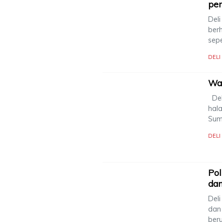
pen
Del
ber
sep
DEL
War
Del
hal
Sum
DEL
Pol
dan
Del
dan 
ber