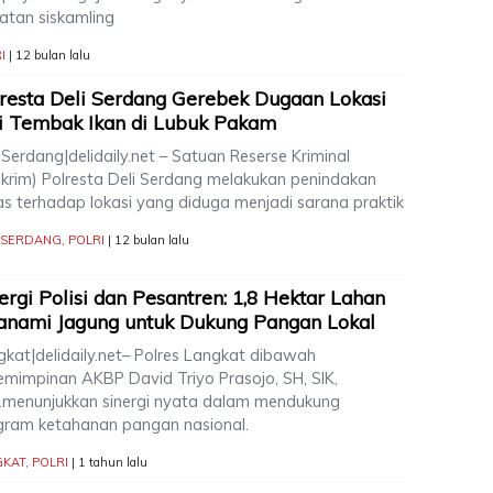
iatan siskamling
I
| 12 bulan lalu
resta Deli Serdang Gerebek Dugaan Lokasi
i Tembak Ikan di Lubuk Pakam
 Serdang|delidaily.net – Satuan Reserse Kriminal
skrim) Polresta Deli Serdang melakukan penindakan
as terhadap lokasi yang diduga menjadi sarana praktik
I SERDANG
,
POLRI
| 12 bulan lalu
ergi Polisi dan Pesantren: 1,8 Hektar Lahan
anami Jagung untuk Dukung Pangan Lokal
gkat|delidaily.net– Polres Langkat dibawah
emimpinan AKBP David Triyo Prasojo, SH, SIK,
,.menunjukkan sinergi nyata dalam mendukung
gram ketahanan pangan nasional.
GKAT
,
POLRI
| 1 tahun lalu