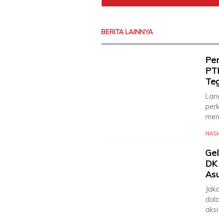
BERITA LAINNYA
Pen
PT
Te
Lang
per
men
NAS
Gel
DK 
Asu
Jak
dal
aks