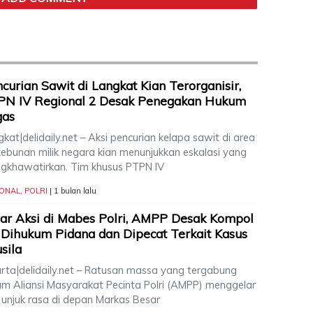
curian Sawit di Langkat Kian Terorganisir,
PN IV Regional 2 Desak Penegakan Hukum
gas
kat|delidaily.net – Aksi pencurian kelapa sawit di area
kebunan milik negara kian menunjukkan eskalasi yang
gkhawatirkan. Tim khusus PTPN IV
IONAL
,
POLRI
| 1 bulan lalu
ar Aksi di Mabes Polri, AMPP Desak Kompol
Dihukum Pidana dan Dipecat Terkait Kasus
sila
arta|delidaily.net – Ratusan massa yang tergabung
am Aliansi Masyarakat Pecinta Polri (AMPP) menggelar
i unjuk rasa di depan Markas Besar