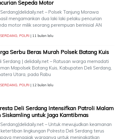
curian Sepeda Motor
i Serdang|delidaily.net – Polsek Tanjung Morawa
hasil mengamankan dua laki laki pelaku pencurian
eda motor milik seorang perempuan berinisial AN
I SERDANG
,
POLRI
| 11 bulan lalu
ga Serbu Beras Murah Polsek Batang Kuis
i Serdang | delidaily.net – Ratusan warga memadati
aman Mapolsek Batang Kuis, Kabupaten Deli Serdang,
atera Utara, pada Rabu
I SERDANG
,
POLRI
| 12 bulan lalu
resta Deli Serdang Intensifkan Patroli Malam
 Siskamling untuk Jaga Kamtibmas
i Serdang|delidaily.net – Untuk mewujudkan keamanan
ketertiban lingkungan Polresta Deli Serdang terus
upaya mengajak warganya untuk meningkatkan