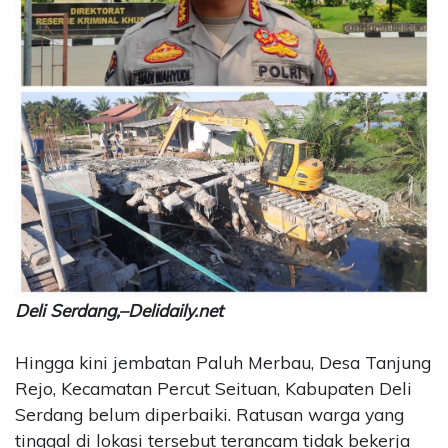
CONTACT
US
Upi
Themes
Tower
Level
99,
Jl.
Merdeka
17,
Jakarta,
12345
Telp:
Deli Serdang,–Delidaily.net
123456789
PT
Hingga kini jembatan Paluh Merbau, Desa Tanjung
Upi
Rejo, Kecamatan Percut Seituan, Kabupaten Deli
Themes
Tbk
Serdang belum diperbaiki. Ratusan warga yang
tinggal di lokasi tersebut terancam tidak bekerja