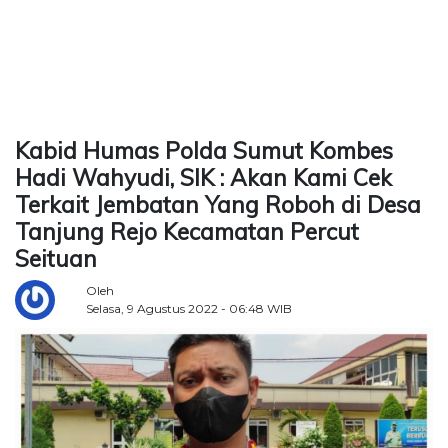
TERKONEKSI
BERSAMA
KAMI
Kabid Humas Polda Sumut Kombes
Hadi Wahyudi, SIK : Akan Kami Cek
Terkait Jembatan Yang Roboh di Desa
Tanjung Rejo Kecamatan Percut
Seituan
Oleh
Selasa, 9 Agustus 2022 - 06:48 WIB
Copyright
©
2026
Delidaily
Allright
Reserved