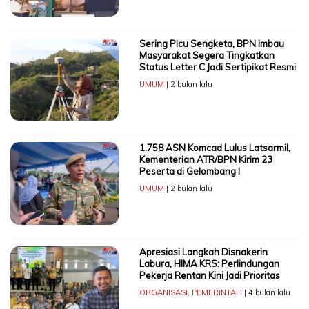
Sering Picu Sengketa, BPN Imbau
Masyarakat Segera Tingkatkan
Status Letter C Jadi Sertipikat Resmi
UMUM
| 2 bulan lalu
1.758 ASN Komcad Lulus Latsarmil,
Kementerian ATR/BPN Kirim 23
Peserta di Gelombang I
UMUM
| 2 bulan lalu
Apresiasi Langkah Disnakerin
Labura, HIMA KRS: Perlindungan
Pekerja Rentan Kini Jadi Prioritas
ORGANISASI
,
PEMERINTAH
| 4 bulan lalu