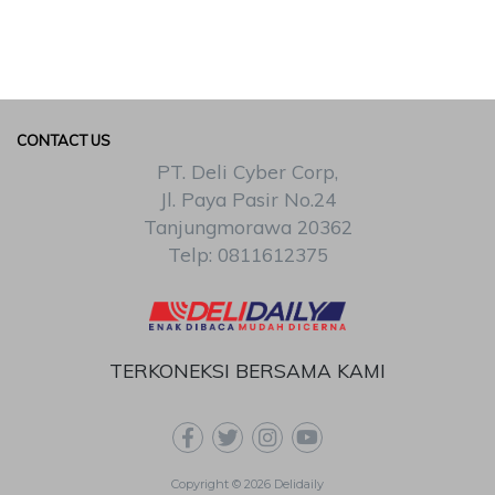
CONTACT US
PT. Deli Cyber Corp,
Jl. Paya Pasir No.24
Tanjungmorawa 20362
Telp: 0811612375
TERKONEKSI BERSAMA KAMI
Copyright © 2026 Delidaily