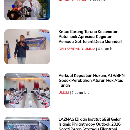
AGRARIA
,
UMUM
| 6 bulan lalu
Ketua Karang Taruna Kecamatan
Patumbak Apresiasi Kegiatan
Pemuda Got Talent Desa Marindal I
DELI SERDANG
,
UMUM
| 6 bulan lalu
Perkuat Kepastian Hukum, ATR/BPN
Godok Perubahan Aturan Hak Atas
Tanah
UMUM
| 7 bulan lalu
LAZNAS IZI dan Institut SEBI Gelar
Islamic Philanthropy Outlook 2026,
Soroti Peran Strategis Filantropi