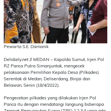
CONTACT
US
Upi
Themes
Tower
Level
99,
Pewarta S.E. Damanik
Jl.
Merdeka
17,
Delidaily.net // MEDAN – Kapolda Sumut, Irjen Pol
Jakarta,
RZ Panca Putra Simanjuntak, mengecek
12345
pelaksanaan Pemilihan Kepala Desa (Pilkades)
Telp:
Serentak di Medan, Deliserdang, Binjai dan
123456789
Belawan, Senin (18/4/2022).
PT
Upi
Themes
Pengecekan pilkades yang dilakukan Irjen Pol
Tbk
Panca itu dengan mendatangi langsung bsberapa
Tempat Pemungutan Suara (TPS) 1,2,3,4 yang ada