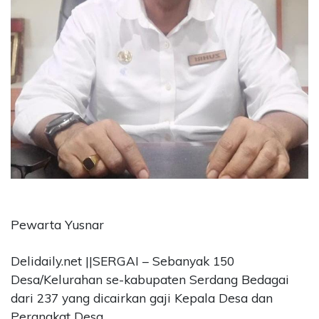
CONTACT
US
Upi
Themes
Tower
Level
99,
Jl.
Merdeka
17,
Jakarta,
12345
Telp:
Pewarta Yusnar
123456789
PT
Delidaily.net ||SERGAI – Sebanyak 150
Upi
Themes
Desa/Kelurahan se-kabupaten Serdang Bedagai
Tbk
dari 237 yang dicairkan gaji Kepala Desa dan
Perangkat Desa.