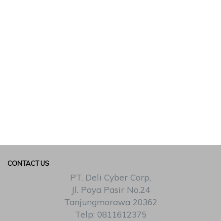
CONTACT US
PT. Deli Cyber Corp,
Jl. Paya Pasir No.24
Tanjungmorawa 20362
Telp: 0811612375