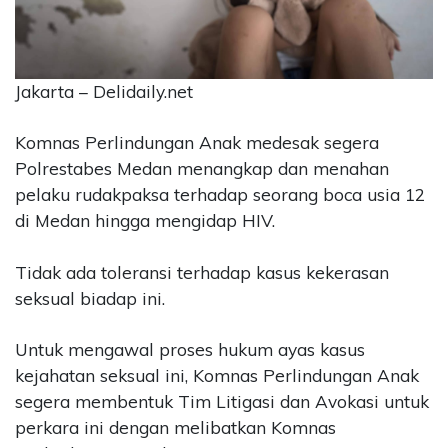
CONTACT
US
Upi
Jakarta – Delidaily.net
Themes
Tower
Komnas Perlindungan Anak medesak segera
Level
Polrestabes Medan menangkap dan menahan
99,
Jl.
pelaku rudakpaksa terhadap seorang boca usia 12
Merdeka
di Medan hingga mengidap HIV.
17,
Jakarta,
Tidak ada toleransi terhadap kasus kekerasan
12345
seksual biadap ini.
Telp:
123456789
PT
Untuk mengawal proses hukum ayas kasus
Upi
kejahatan seksual ini, Komnas Perlindungan Anak
Themes
segera membentuk Tim Litigasi dan Avokasi untuk
Tbk
perkara ini dengan melibatkan Komnas