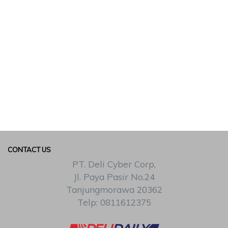
CONTACT US
PT. Deli Cyber Corp,
Jl. Paya Pasir No.24
Tanjungmorawa 20362
Telp: 0811612375