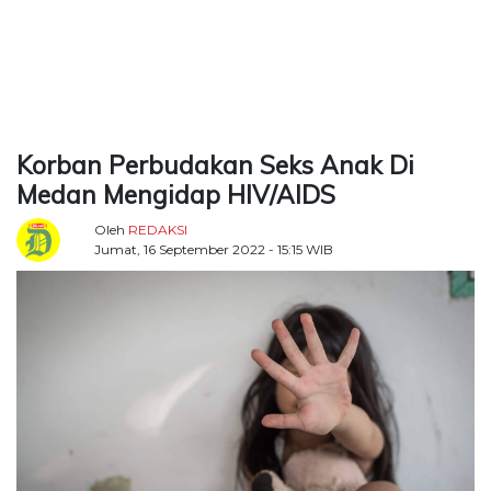
TERKONEKSI
BERSAMA
KAMI
Korban Perbudakan Seks Anak Di
Medan Mengidap HIV/AIDS
Oleh
REDAKSI
Jumat, 16 September 2022 - 15:15 WIB
Copyright
©
2026
Delidaily
Allright
Reserved