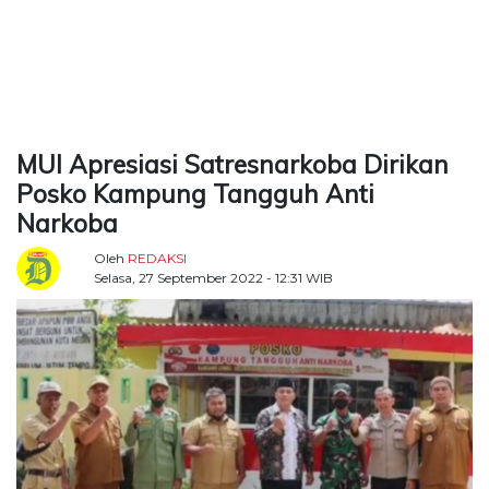
TERKONEKSI
BERSAMA
KAMI
MUI Apresiasi Satresnarkoba Dirikan
Posko Kampung Tangguh Anti
Narkoba
Oleh
REDAKSI
Selasa, 27 September 2022 - 12:31 WIB
Copyright
©
2026
Delidaily
Allright
Reserved