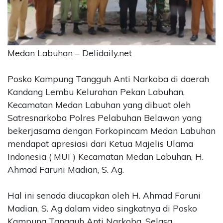
CONTACT
US
Upi
Themes
Medan Labuhan – Delidaily.net
Tower
Level
Posko Kampung Tangguh Anti Narkoba di daerah
99,
Kandang Lembu Kelurahan Pekan Labuhan,
Jl.
Kecamatan Medan Labuhan yang dibuat oleh
Merdeka
17,
Satresnarkoba Polres Pelabuhan Belawan yang
Jakarta,
bekerjasama dengan Forkopincam Medan Labuhan
12345
mendapat apresiasi dari Ketua Majelis Ulama
Telp:
Indonesia ( MUI ) Kecamatan Medan Labuhan, H.
123456789
Ahmad Faruni Madian, S. Ag.
PT
Upi
Themes
Hal ini senada diucapkan oleh H. Ahmad Faruni
Tbk
Madian, S. Ag dalam video singkatnya di Posko
Kampung Tangguh Anti Narkoba, Selasa