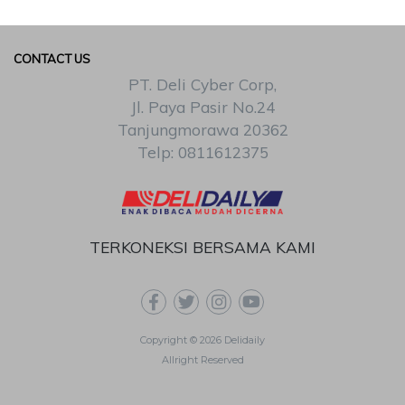
CONTACT US
PT. Deli Cyber Corp,
Jl. Paya Pasir No.24
Tanjungmorawa 20362
Telp: 0811612375
TERKONEKSI BERSAMA KAMI
Copyright © 2026 Delidaily
Allright Reserved