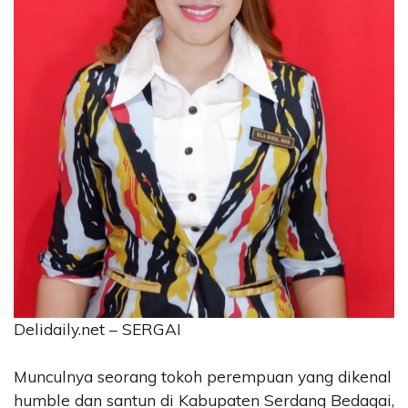
CONTACT
US
Upi
Themes
Tower
Level
99,
Jl.
Merdeka
17,
Jakarta,
12345
Telp:
123456789
PT
Delidaily.net – SERGAI
Upi
Themes
Tbk
Munculnya seorang tokoh perempuan yang dikenal
humble dan santun di Kabupaten Serdang Bedagai,