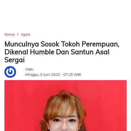
TERKONEKSI
BERSAMA
KAMI
Home
Opini
Munculnya Sosok Tokoh Perempuan,
Dikenal Humble Dan Santun Asal
Sergai
Oleh
Minggu, 5 Juni 2022 - 07:23 WIB
Copyright
©
2026
Delidaily
Allright
Reserved