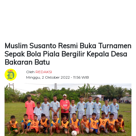
TERKONEKSI
BERSAMA
KAMI
Muslim Susanto Resmi Buka Turnamen
Sepak Bola Piala Bergilir Kepala Desa
Bakaran Batu
Oleh
REDAKSI
Minggu, 2 Oktober 2022 - 11:56 WIB
Copyright
©
2026
Delidaily
Allright
Reserved