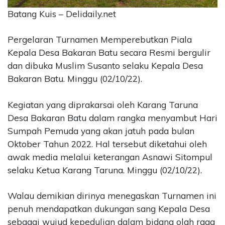
Batang Kuis – Delidaily.net
CONTACT
US
Pergelaran Turnamen Memperebutkan Piala
Upi
Themes
Kepala Desa Bakaran Batu secara Resmi bergulir
Tower
dan dibuka Muslim Susanto selaku Kepala Desa
Level
Bakaran Batu. Minggu (02/10/22).
99,
Jl.
Kegiatan yang diprakarsai oleh Karang Taruna
Merdeka
Desa Bakaran Batu dalam rangka menyambut Hari
17,
Jakarta,
Sumpah Pemuda yang akan jatuh pada bulan
12345
Oktober Tahun 2022. Hal tersebut diketahui oleh
Telp:
awak media melalui keterangan Asnawi Sitompul
123456789
selaku Ketua Karang Taruna. Minggu (02/10/22).
PT
Upi
Themes
Walau demikian dirinya menegaskan Turnamen ini
Tbk
penuh mendapatkan dukungan sang Kepala Desa
sebagai wujud kepedulian dalam bidang olah raga