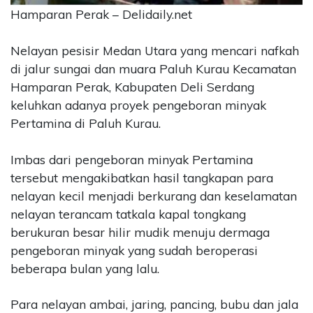
Hamparan Perak – Delidaily.net
CONTACT
US
Nelayan pesisir Medan Utara yang mencari nafkah
Upi
di jalur sungai dan muara Paluh Kurau Kecamatan
Themes
Hamparan Perak, Kabupaten Deli Serdang
Tower
Level
keluhkan adanya proyek pengeboran minyak
99,
Pertamina di Paluh Kurau.
Jl.
Merdeka
Imbas dari pengeboran minyak Pertamina
17,
tersebut mengakibatkan hasil tangkapan para
Jakarta,
12345
nelayan kecil menjadi berkurang dan keselamatan
Telp:
nelayan terancam tatkala kapal tongkang
123456789
berukuran besar hilir mudik menuju dermaga
PT
pengeboran minyak yang sudah beroperasi
Upi
beberapa bulan yang lalu.
Themes
Tbk
Para nelayan ambai, jaring, pancing, bubu dan jala