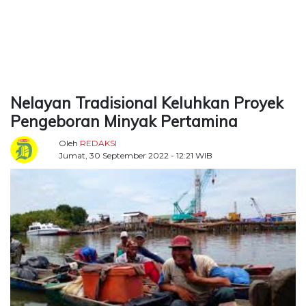
TERKONEKSI
BERSAMA
KAMI
Nelayan Tradisional Keluhkan Proyek
Pengeboran Minyak Pertamina
Oleh
REDAKSI
Jumat, 30 September 2022 - 12:21 WIB
Copyright
©
2026
Delidaily
Allright
Reserved