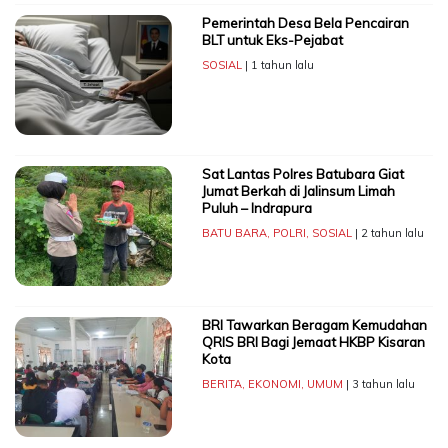
Pemerintah Desa Bela Pencairan
BLT untuk Eks-Pejabat
SOSIAL
| 1 tahun lalu
Sat Lantas Polres Batubara Giat
Jumat Berkah di Jalinsum Limah
Puluh – Indrapura
BATU BARA
,
POLRI
,
SOSIAL
| 2 tahun lalu
BRI Tawarkan Beragam Kemudahan
QRIS BRI Bagi Jemaat HKBP Kisaran
Kota
BERITA
,
EKONOMI
,
UMUM
| 3 tahun lalu