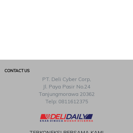
CONTACT US
PT. Deli Cyber Corp,
Jl. Paya Pasir No.24
Tanjungmorawa 20362
Telp: 0811612375
TERKONEKSI BERSAMA KAMI