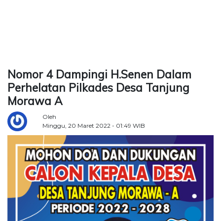
TERKONEKSI
BERSAMA
KAMI
Nomor 4 Dampingi H.Senen Dalam
Perhelatan Pilkades Desa Tanjung
Morawa A
Oleh
Minggu, 20 Maret 2022 - 01:49 WIB
Copyright
©
2026
Delidaily
Allright
Reserved