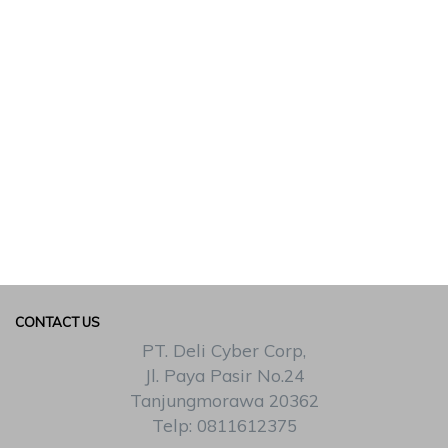
CONTACT US
PT. Deli Cyber Corp,
Jl. Paya Pasir No.24
Tanjungmorawa 20362
Telp: 0811612375