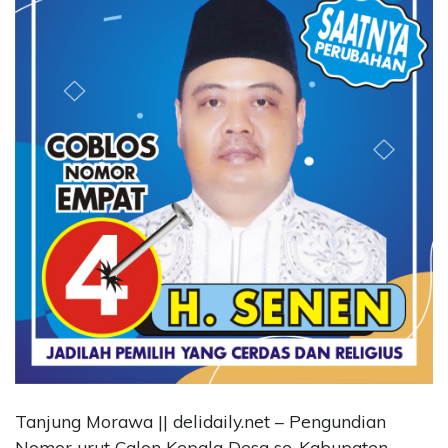
CONTACT
US
Upi
Themes
Tower
Level
99,
Jl.
Merdeka
17,
Jakarta,
12345
Telp:
123456789
PT
Upi
Themes
Tbk
Tanjung Morawa || delidaily.net – Pengundian
Nomor urut Calon Kepala Desa se-Kabupaten