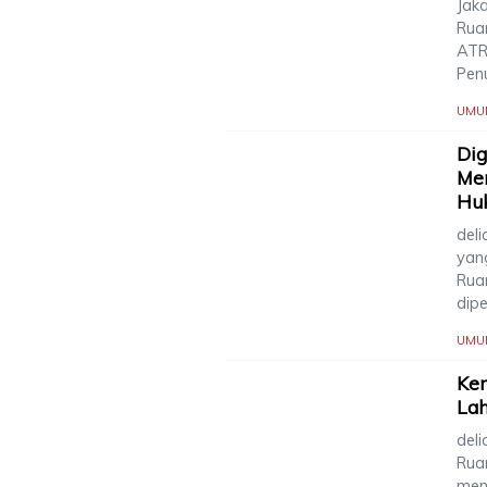
Jaka
Rua
ATR
Pen
UMU
Dig
Men
Huk
deli
yan
Rua
dip
UMU
Kem
La
deli
Rua
men