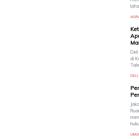
lah
AGR
Ke
Apr
Mar
Deli
di 
Tal
DEL
Pe
Pe
Jaka
Rua
mem
huk
UMU