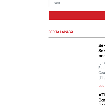
BERITA LAINNYA
Sek
Sek
bag
Jak
Rua
Coac
(IK
UMU
AT
Ba