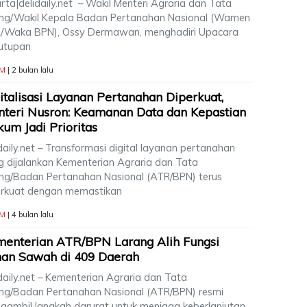
rta|delidaily.net – Wakil Menteri Agraria dan Tata
ng/Wakil Kepala Badan Pertanahan Nasional (Wamen
/Waka BPN), Ossy Dermawan, menghadiri Upacara
utupan
M
| 2 bulan lalu
italisasi Layanan Pertanahan Diperkuat,
teri Nusron: Keamanan Data dan Kepastian
um Jadi Prioritas
daily.net – Transformasi digital layanan pertanahan
g dijalankan Kementerian Agraria dan Tata
ng/Badan Pertanahan Nasional (ATR/BPN) terus
erkuat dengan memastikan
M
| 4 bulan lalu
enterian ATR/BPN Larang Alih Fungsi
han Sawah di 409 Daerah
daily.net – Kementerian Agraria dan Tata
ng/Badan Pertanahan Nasional (ATR/BPN) resmi
gambil langkah darurat untuk menjaga keberlanjutan