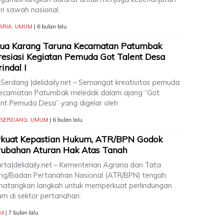
an sawah nasional.
ARIA
,
UMUM
| 6 bulan lalu
tua Karang Taruna Kecamatan Patumbak
esiasi Kegiatan Pemuda Got Talent Desa
indal I
 Serdang |delidaily.net – Semangat kreativitas pemuda
Kecamatan Patumbak meledak dalam ajang “Got
ent Pemuda Desa” yang digelar oleh
I SERDANG
,
UMUM
| 6 bulan lalu
rkuat Kepastian Hukum, ATR/BPN Godok
rubahan Aturan Hak Atas Tanah
rta|delidaily.net – Kementerian Agraria dan Tata
ng/Badan Pertanahan Nasional (ATR/BPN) tengah
atangkan langkah untuk memperkuat perlindungan
um di sektor pertanahan.
M
| 7 bulan lalu