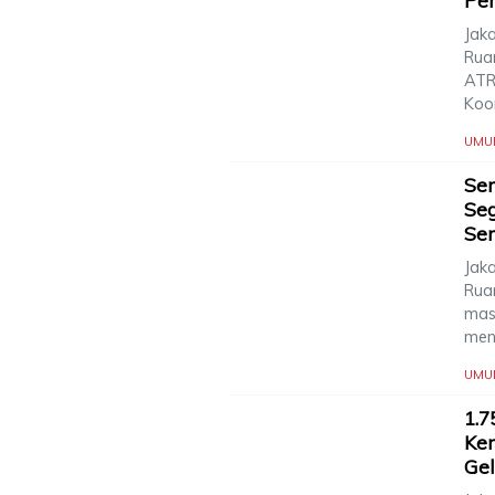
Pe
Jaka
Rua
ATR
Koo
UMU
Ser
Seg
Ser
Jaka
Rua
mas
men
UMU
1.7
Kem
Ge