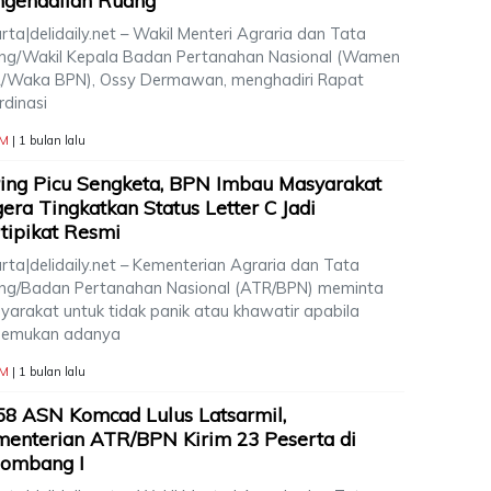
ngendalian Ruang
rta|delidaily.net – Wakil Menteri Agraria dan Tata
ng/Wakil Kepala Badan Pertanahan Nasional (Wamen
/Waka BPN), Ossy Dermawan, menghadiri Rapat
rdinasi
M
| 1 bulan lalu
ing Picu Sengketa, BPN Imbau Masyarakat
era Tingkatkan Status Letter C Jadi
tipikat Resmi
rta|delidaily.net – Kementerian Agraria dan Tata
ng/Badan Pertanahan Nasional (ATR/BPN) meminta
yarakat untuk tidak panik atau khawatir apabila
emukan adanya
M
| 1 bulan lalu
58 ASN Komcad Lulus Latsarmil,
enterian ATR/BPN Kirim 23 Peserta di
lombang I