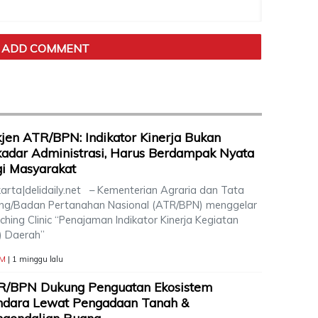
jen ATR/BPN: Indikator Kinerja Bukan
adar Administrasi, Harus Berdampak Nyata
i Masyarakat
arta|delidaily.net – Kementerian Agraria dan Tata
ng/Badan Pertanahan Nasional (ATR/BPN) menggelar
hing Clinic “Penajaman Indikator Kinerja Kegiatan
K) Daerah”
M
| 1 minggu lalu
R/BPN Dukung Penguatan Ekosistem
ndara Lewat Pengadaan Tanah &