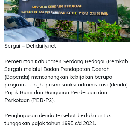
CONTACT
US
Upi
Themes
Tower
Level
Sergai – Delidaily.net
99,
Jl.
Pemerintah Kabupaten Serdang Bedagai (Pemkab
Merdeka
Sergai) melalui Badan Pendapatan Daerah
17,
(Bapenda) mencanangkan kebijakan berupa
Jakarta,
12345
program penghapusan sanksi administrasi (denda)
Telp:
Pajak Bumi dan Bangunan Perdesaan dan
123456789
Perkotaan (PBB-P2).
PT
Upi
Penghapusan denda tersebut berlaku untuk
Themes
Tbk
tunggakan pajak tahun 1995 s/d 2021.