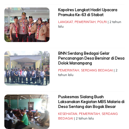
Kapolres Langkat Hadiri Upacara
Pramuka Ke-63 di Stabat
LANGKAT
,
PEMERINTAH
,
POLRI
| 2 tahun
lalu
BNN Serdang Bedagai Gelar
Pencanangan Desa Bersinar di Desa
Dolok Manampang
PEMERINTAH
,
SERDANG BEDAGAI
| 2
tahun lalu
Puskesmas Sialang Buah
Laksanakan Kegiatan MBS Malaria di
Desa Sentang dan Bogak Besar
KESEHATAN
,
PEMERINTAH
,
SERDANG
BEDAGAI
| 2 tahun lalu