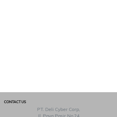
CONTACT US
PT. Deli Cyber Corp,
Jl. Paya Pasir No.24