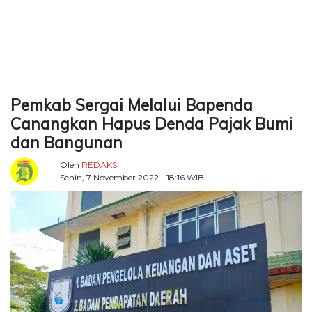
TERKONEKSI
BERSAMA
KAMI
Pemkab Sergai Melalui Bapenda
Canangkan Hapus Denda Pajak Bumi
dan Bangunan
Oleh
REDAKSI
Senin, 7 November 2022 - 18:16 WIB
Copyright
©
2026
Delidaily
Allright
Reserved