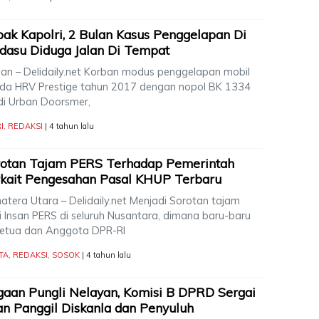
ak Kapolri, 2 Bulan Kasus Penggelapan Di
dasu Diduga Jalan Di Tempat
an – Delidaily.net Korban modus penggelapan mobil
da HRV Prestige tahun 2017 dengan nopol BK 1334
di Urban Doorsmer,
I
,
REDAKSI
| 4 tahun lalu
rotan Tajam PERS Terhadap Pemerintah
kait Pengesahan Pasal KHUP Terbaru
atera Utara – Delidaily.net Menjadi Sorotan tajam
i Insan PERS di seluruh Nusantara, dimana baru-baru
 Ketua dan Anggota DPR-RI
TA
,
REDAKSI
,
SOSOK
| 4 tahun lalu
aan Pungli Nelayan, Komisi B DPRD Sergai
n Panggil Diskanla dan Penyuluh