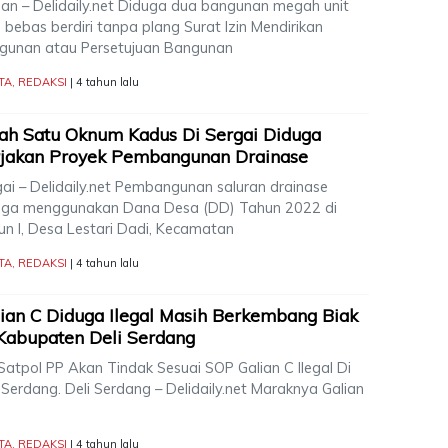
an – Delidaily.net Diduga dua bangunan megah unit
 bebas berdiri tanpa plang Surat Izin Mendirikan
gunan atau Persetujuan Bangunan
TA
,
REDAKSI
| 4 tahun lalu
ah Satu Oknum Kadus Di Sergai Diduga
rjakan Proyek Pembangunan Drainase
gai – Delidaily.net Pembangunan saluran drainase
uga menggunakan Dana Desa (DD) Tahun 2022 di
un I, Desa Lestari Dadi, Kecamatan
TA
,
REDAKSI
| 4 tahun lalu
ian C Diduga Ilegal Masih Berkembang Biak
Kabupaten Deli Serdang
Satpol PP Akan Tindak Sesuai SOP Galian C Ilegal Di
 Serdang. Deli Serdang – Delidaily.net Maraknya Galian
TA
,
REDAKSI
| 4 tahun lalu