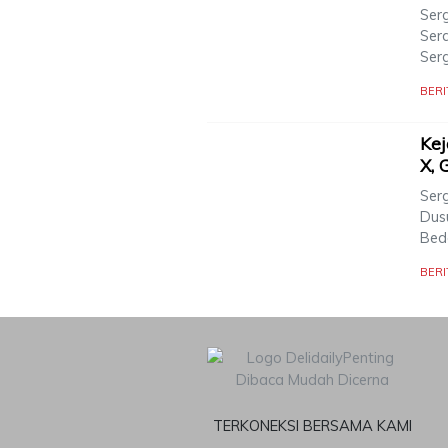
Ser
Ser
Ser
BERI
Kej
X, 
Ser
Dus
Bed
BERI
TERKONEKSI BERSAMA KAMI