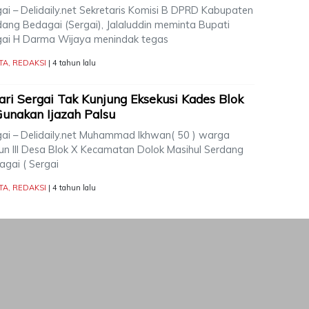
gai – Delidaily.net Sekretaris Komisi B DPRD Kabupaten
dang Bedagai (Sergai), Jalaluddin meminta Bupati
gai H Darma Wijaya menindak tegas
TA
,
REDAKSI
| 4 tahun lalu
ari Sergai Tak Kunjung Eksekusi Kades Blok
Gunakan Ijazah Palsu
gai – Delidaily.net Muhammad Ikhwan( 50 ) warga
un III Desa Blok X Kecamatan Dolok Masihul Serdang
agai ( Sergai
TA
,
REDAKSI
| 4 tahun lalu