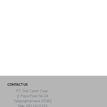
CONTACT US
PT. Deli Cyber Corp,
Jl. Paya Pasir No.24
Tanjungmorawa 20362
Telp: 0811612375