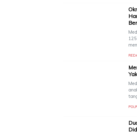
Okn
Ham
Be
Med
125
men
RED
Mem
Yak
Med
ana
tan
POLR
Du
Did