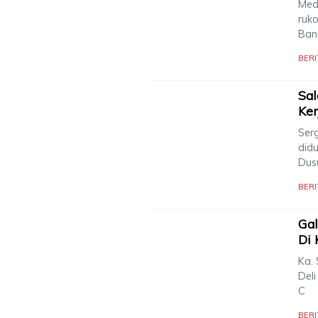
Med
ruko
Ban
BERI
Sal
Ke
Ser
did
Dus
BERI
Gal
Di 
Ka. 
Deli
C
BERI