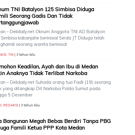
um TNI Batalyon 125 Simbisa Diduga
ili Seorang Gadis Dan Tidak
rtanggungjawab
an – Delidaily.net Oknum Anggota TNI AD Batalyon
 Simbisa kabanjahe berinisial Serda JT Diduga telah
ghamili seorang wanita berinisial
AKSI
,
TNI
| 3 tahun lalu
ohon Keadilan, Ayah dan Ibu di Medan
in Anaknya Tidak Terlibat Narkoba
an – Delidaily.net Suhada orang tua Fadli (19) seorang
k yang ditangkap Dit Narkoba Polda Sumut pada
gga 5 Desember
I
,
REDAKSI
| 3 tahun lalu
a Bangunan Megah Bebas Berdiri Tanpa PBG
uga Famili Ketua PPP Kota Medan