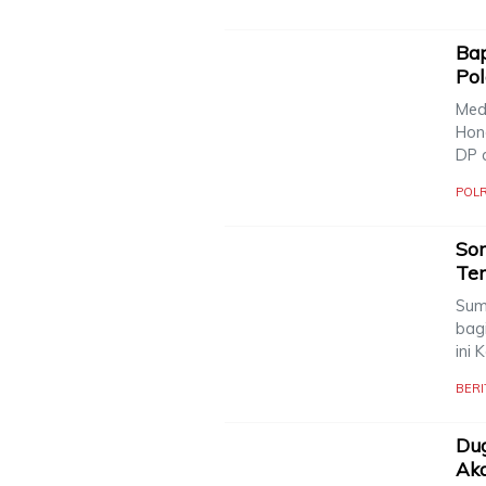
Bap
Pol
Med
Hon
DP 
POLR
So
Ter
Sum
bag
ini
BERI
Dug
Aka