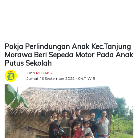
TERKONEKSI
BERSAMA
KAMI
Pokja Perlindungan Anak Kec.Tanjung
Morawa Beri Sepeda Motor Pada Anak
Putus Sekolah
Oleh
REDAKSI
Jumat, 16 September 2022 - 04:11 WIB
Copyright
©
2026
Delidaily
Allright
Reserved