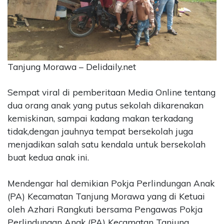
CONTACT
US
Upi
Themes
Tower
Tanjung Morawa – Delidaily.net
Level
99,
Sempat viral di pemberitaan Media Online tentang
Jl.
dua orang anak yang putus sekolah dikarenakan
Merdeka
17,
kemiskinan, sampai kadang makan terkadang
Jakarta,
tidak,dengan jauhnya tempat bersekolah juga
12345
menjadikan salah satu kendala untuk bersekolah
Telp:
buat kedua anak ini.
123456789
PT
Mendengar hal demikian Pokja Perlindungan Anak
Upi
Themes
(PA) Kecamatan Tanjung Morawa yang di Ketuai
Tbk
oleh Azhari Rangkuti bersama Pengawas Pokja
Perlindungan Anak (PA) Kecamatan Tanjung