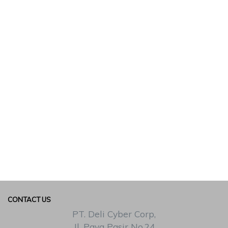
CONTACT US
PT. Deli Cyber Corp,
Jl. Paya Pasir No.24