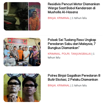
Residivis Pencuri Motor Diamankan
Warga Saat Bobol Kendaraan di
Musholla Al-Hasana
BINJAI
,
KRIMINAL
| 1 tahun lalu
Polsek Sei Tualang Raso Ungkap
Peredaran Sabu dari Malaysia, 7
Bungkus Diamankan”
KRIMINAL
,
POLRI
,
TANJUNGBALAI
| 1
tahun lalu
Polres Binjai Gagalkan Peredaran 8
Butir Ekstasi, 2 Pelaku Diamankan
BINJAI
,
KRIMINAL
| 1 tahun lalu