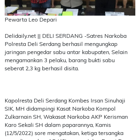
CONTACT
US
Pewarta Leo Depari
Upi
Themes
Delidaily.net || DELI SERDANG -Satres Narkoba
Tower
Polresta Deli Serdang berhasil mengungkap
Level
jaringan pengedar sabu antar kabupaten, Selain
99,
Jl.
mengamankan 3 pelaku, barang bukti sabu
Merdeka
seberat 2,3 kg berhasil disita.
17,
Jakarta,
12345
Telp:
Kapolresta Deli Serdang Kombes Irsan Sinuhaji
123456789
PT
SIK, MH didampingi Kasat Narkoba Kompol
Upi
Zulkarnain SH, Wakasat Narkoba AKP Kerisman
Themes
Karo Sekali SH dalam paparannya, Kamis
Tbk
(12/5/2022) sore mengatakan, ketiga tersangka