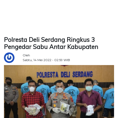
TERKONEKSI
BERSAMA
KAMI
Polresta Deli Serdang Ringkus 3
Pengedar Sabu Antar Kabupaten
Oleh
Sabtu, 14 Mei 2022 - 02:59 WIB
Copyright
©
2026
Delidaily
Allright
Reserved