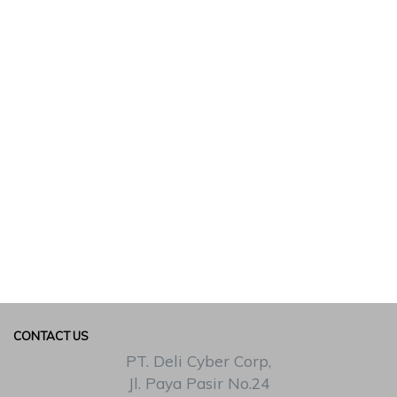
CONTACT US
PT. Deli Cyber Corp,
Jl. Paya Pasir No.24