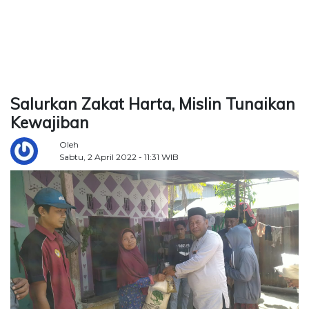
TERKONEKSI
BERSAMA
KAMI
Salurkan Zakat Harta, Mislin Tunaikan
Kewajiban
Oleh
Sabtu, 2 April 2022 - 11:31 WIB
Copyright
©
2026
Delidaily
Allright
Reserved