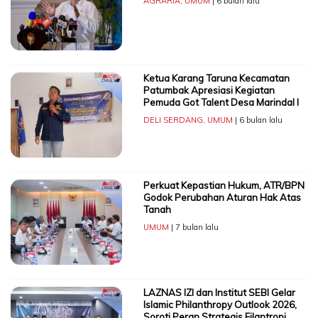
AGRARIA
,
UMUM
| 6 bulan lalu
Ketua Karang Taruna Kecamatan
Patumbak Apresiasi Kegiatan
Pemuda Got Talent Desa Marindal I
DELI SERDANG
,
UMUM
| 6 bulan lalu
Perkuat Kepastian Hukum, ATR/BPN
Godok Perubahan Aturan Hak Atas
Tanah
UMUM
| 7 bulan lalu
LAZNAS IZI dan Institut SEBI Gelar
Islamic Philanthropy Outlook 2026,
Soroti Peran Strategis Filantropi