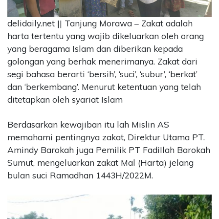
CONTACT
delidaily.net || Tanjung Morawa – Zakat adalah
US
harta tertentu yang wajib dikeluarkan oleh orang
Upi
yang beragama Islam dan diberikan kepada
Themes
Tower
golongan yang berhak menerimanya. Zakat dari
Level
segi bahasa berarti ‘bersih’, ‘suci’, ‘subur’, ‘berkat’
99,
dan ‘berkembang’. Menurut ketentuan yang telah
Jl.
ditetapkan oleh syariat Islam
Merdeka
17,
Berdasarkan kewajiban itu lah Mislin AS
Jakarta,
12345
memahami pentingnya zakat, Direktur Utama PT.
Telp:
Amindy Barokah juga Pemilik PT FadiIlah Barokah
123456789
Sumut, mengeluarkan zakat Mal (Harta) jelang
PT
bulan suci Ramadhan 1443H/2022M.
Upi
Themes
Tbk