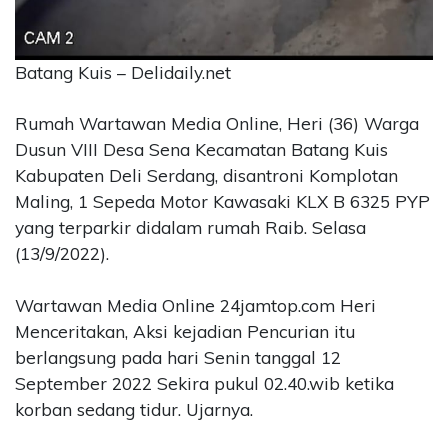
CONTACT
US
Batang Kuis – Delidaily.net
Upi
Themes
Rumah Wartawan Media Online, Heri (36) Warga
Tower
Level
Dusun VIII Desa Sena Kecamatan Batang Kuis
99,
Kabupaten Deli Serdang, disantroni Komplotan
Jl.
Maling, 1 Sepeda Motor Kawasaki KLX B 6325 PYP
Merdeka
yang terparkir didalam rumah Raib. Selasa
17,
(13/9/2022).
Jakarta,
12345
Telp:
Wartawan Media Online 24jamtop.com Heri
123456789
Menceritakan, Aksi kejadian Pencurian itu
PT
berlangsung pada hari Senin tanggal 12
Upi
September 2022 Sekira pukul 02.40.wib ketika
Themes
korban sedang tidur. Ujarnya.
Tbk