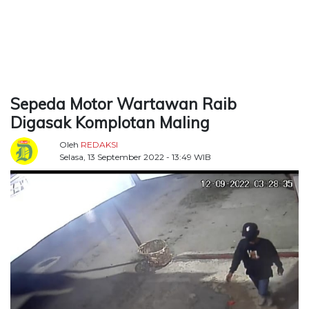
TERKONEKSI
BERSAMA
KAMI
Sepeda Motor Wartawan Raib
Digasak Komplotan Maling
Oleh
REDAKSI
Selasa, 13 September 2022 - 13:49 WIB
Copyright
©
2026
Delidaily
Allright
Reserved