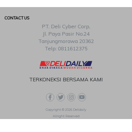
CONTACT US
PT. Deli Cyber Corp,
Jl. Paya Pasir No.24
Tanjungmorawa 20362
Telp: 0811612375
TERKONEKSI BERSAMA KAMI
Copyright © 2026 Delidaily
Allright Reserved