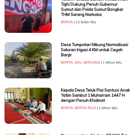
Tajhi Dukung Penuh Gubernur
Sumut dan Polda Sumut Bongkar
THM Sarang Narkoba
BERITA
| 12 bulan lalu
Desa Tumpatan Nibung Normalisasi
Saluran Irigasi 4 KM untuk Cegah
Banjir
BERITA
,
DELI SERDANG
| 1 tahun lalu
Kepala Desa Teluk Piai Santuni Anak
Yatim Sambut 1 Muharram 1447 H
dengan Penuh Khidmat
BERITA
,
BERITA RILIS
| 1 tahun lalu