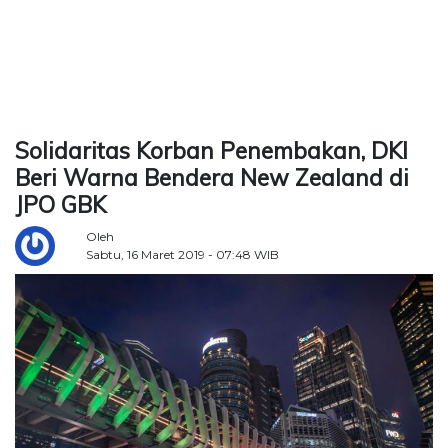
TERKONEKSI
BERSAMA
KAMI
Solidaritas Korban Penembakan, DKI
Beri Warna Bendera New Zealand di
JPO GBK
Oleh
Sabtu, 16 Maret 2019 - 07:48 WIB
Copyright
©
2026
Delidaily
Allright
Reserved