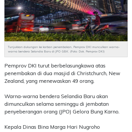
CONTACT
US
Upi
Themes
Tower
Level
Tunjukkan dukungan ke korban penembakan, Pemprov DKI munculkan warna-
99,
warna bendera Selandia Baru di JPO GBK. (Foto: Dok. Pemprov DKI)
Jl.
Merdeka
Pemprov DKI turut berbelasungkawa atas
17,
penembakan di dua masjid di Christchurch, New
Jakarta,
Zealand, yang menewaskan 49 orang.
12345
Telp:
123456789
Warna-warna bendera Selandia Baru akan
PT
dimunculkan selama seminggu di jembatan
Upi
penyeberangan orang (JPO) Gelora Bung Karno.
Themes
Tbk
Kepala Dinas Bina Marga Hari Nugroho