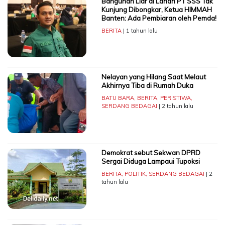
Bangunan Liar di Lahan PT SSS Tak
Kunjung Dibongkar, Ketua HIMMAH
Banten: Ada Pembiaran oleh Pemda!
BERITA
| 1 tahun lalu
Nelayan yang Hilang Saat Melaut
Akhirnya Tiba di Rumah Duka
BATU BARA
,
BERITA
,
PERISTIWA
,
SERDANG BEDAGAI
| 2 tahun lalu
Demokrat sebut Sekwan DPRD
Sergai Diduga Lampaui Tupoksi
BERITA
,
POLITIK
,
SERDANG BEDAGAI
| 2
tahun lalu