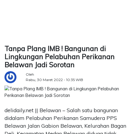
TERKONEKSI
BERSAMA
Tanpa Plang IMB ! Bangunan di
KAMI
Lingkungan Pelabuhan Perikanan
Belawan Jadi Sorotan
Oleh
Rabu, 30 Maret 2022 - 10:35 WIB
delidaily.net || Belawan – Salah satu bangunan
didalam Pelabuhan Perikanan Samudera PPS
Belawan Jalan Gabion Belawan, Kelurahan Bagan
Deli, Kecamatan Medan Belawan diduga tidak
Copyright