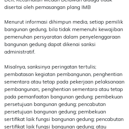
©
disertai oleh pemasangan plang IMB
2026
Delidaily
Menurut informasi dihimpun media, setiap pemilik
Allright
bangunan gedung, bila tidak memenuhi kewajiban
Reserved
pemenuhan persyaratan dalam penyelenggaraan
bangunan gedung dapat dikenai sanksi
CONTACT
US
administratif.
Upi
Themes
Misalnya, sanksinya peringatan tertulis;
Tower
pembatasan kegiatan pembangunan, penghentian
Level
sementara atau tetap pada pekerjaan pelaksanaan
99,
pembangunan;, penghentian sementara atau tetap
Jl.
pada pemanfaatan bangunan gedung; pembekuan
Merdeka
17,
persetujuan bangunan gedung; pencabutan
Jakarta,
persetujuan bangunan gedung; pembekuan
12345
sertifikat laik fungsi bangunan gedung; pencabutan
Telp:
sertifikat laik fungsi bangunan gedung; atau
123456789