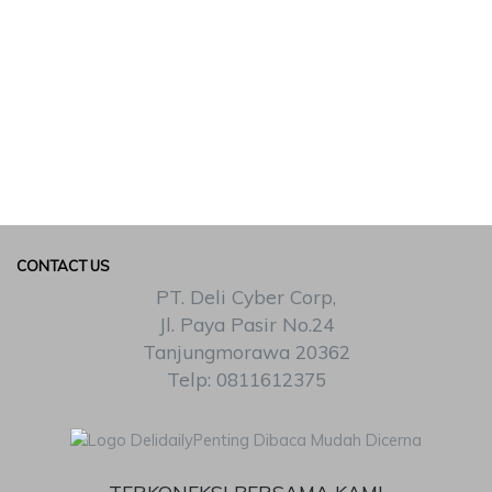
CONTACT US
PT. Deli Cyber Corp,
Jl. Paya Pasir No.24
Tanjungmorawa 20362
Telp: 0811612375