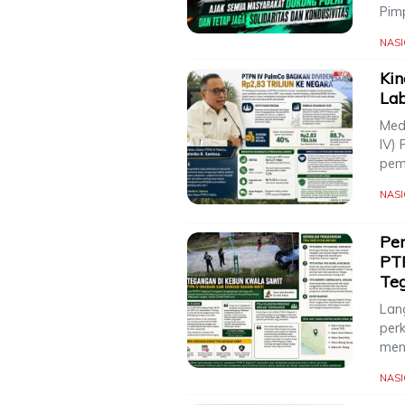
Pim
NAS
Kin
Lab
Med
IV)
pem
NAS
Pen
PT
Te
Lang
per
men
NAS