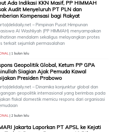
ut Ada Indikasi KKN Masif, PP HIMMAH
sak Audit Menyeluruh PT PLN dan
mberian Kompensasi bagi Rakyat
arta|delidaily.net – Pimpinan Pusat Himpunan
asiswa Al Washliyah (PP HIMMAH) menyampaikan
rihatinan mendalam sekaligus melayangkan protes
as terkait sejumlah permasalahan
IONAL
| 1 bulan lalu
pons Geopolitik Global, Ketum PP GPA
nullah Siagian Ajak Pemuda Kawal
ijakan Presiden Prabowo
rta|delidaily.net – Dinamika konjunktur global dan
egangan geopolitik internasional yang berimbas pada
jakan fiskal domestik memicu respons dari organisasi
emudaan
IONAL
| 2 bulan lalu
ARI Jakarta Laporkan PT APSL ke Kejati