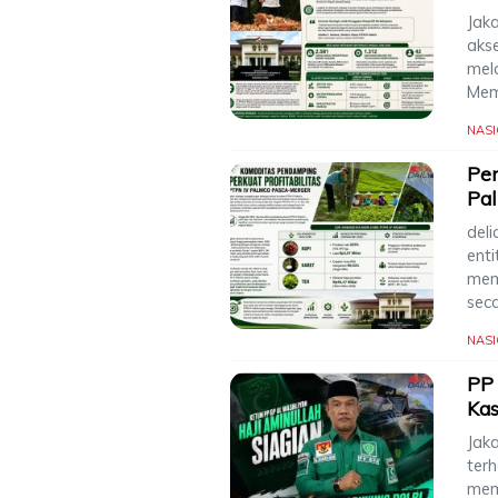
Jak
aks
mela
Me
NAS
Per
Pal
del
ent
mem
sec
NAS
PP 
Kas
Jak
ter
memb