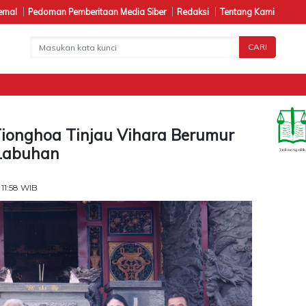
ernal
Pedoman Pemberitaan Media Siber
Redaksi
Tentang Kami
CARI
P
ionghoa Tinjau Vihara Berumur
Labuhan
11:58 WIB