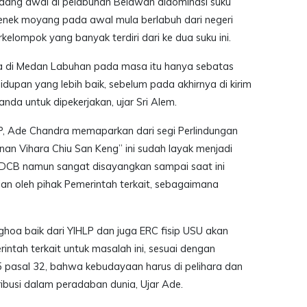
ang awal di pelabuhan Belawan didominasi suku
enek moyang pada awal mula berlabuh dari negeri
kelompok yang banyak terdiri dari ke dua suku ini.
 di Medan Labuhan pada masa itu hanya sebatas
dupan yang lebih baik, sebelum pada akhirnya di kirim
anda untuk dipekerjakan, ujar Sri Alem.
P, Ade Chandra memaparkan dari segi Perlindungan
n Vihara Chiu San Keng” ini sudah layak menjadi
DCB namun sangat disayangkan sampai saat ini
an oleh pihak Pemerintah terkait, sebagaimana
nghoa baik dari YIHLP dan juga ERC fisip USU akan
intah terkait untuk masalah ini, sesuai dengan
 pasal 32, bahwa kebudayaan harus di pelihara dan
busi dalam peradaban dunia, Ujar Ade.