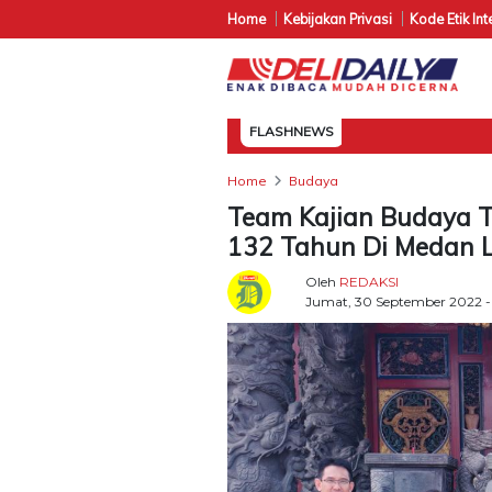
Home
Kebijakan Privasi
Kode Etik Int
FLASHNEWS
Home
Budaya
Team Kajian Budaya T
132 Tahun Di Medan 
Oleh
REDAKSI
Jumat, 30 September 2022 - 