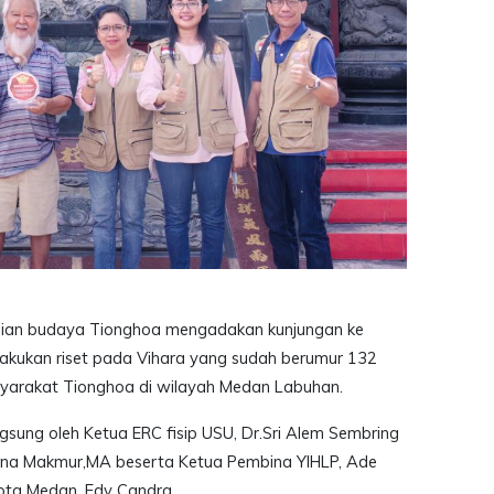
jian budaya Tionghoa mengadakan kunjungan ke
kukan riset pada Vihara yang sudah berumur 132
syarakat Tionghoa di wilayah Medan Labuhan.
langsung oleh Ketua ERC fisip USU, Dr.Sri Alem Sembring
iana Makmur,MA beserta Ketua Pembina YIHLP, Ade
ota Medan, Edy Candra.