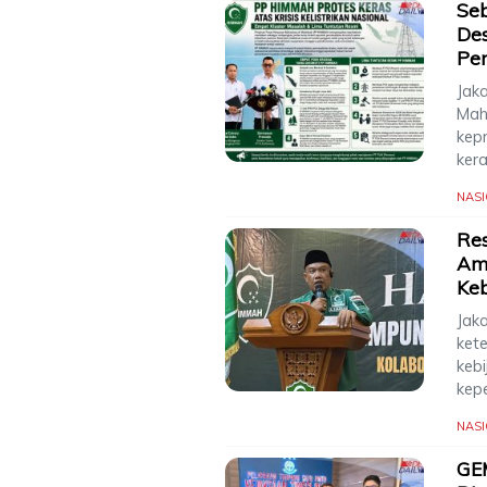
Seb
De
Pe
Jak
Mah
kep
ker
NAS
Res
Ami
Keb
Jaka
ket
kebi
kep
NAS
GEM