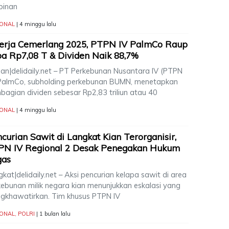
pinan
IONAL
| 4 minggu lalu
erja Cemerlang 2025, PTPN IV PalmCo Raup
a Rp7,08 T & Dividen Naik 88,7%
an|delidaily.net – PT Perkebunan Nusantara IV (PTPN
 PalmCo, subholding perkebunan BUMN, menetapkan
bagian dividen sebesar Rp2,83 triliun atau 40
IONAL
| 4 minggu lalu
curian Sawit di Langkat Kian Terorganisir,
PN IV Regional 2 Desak Penegakan Hukum
gas
kat|delidaily.net – Aksi pencurian kelapa sawit di area
kebunan milik negara kian menunjukkan eskalasi yang
gkhawatirkan. Tim khusus PTPN IV
IONAL
,
POLRI
| 1 bulan lalu