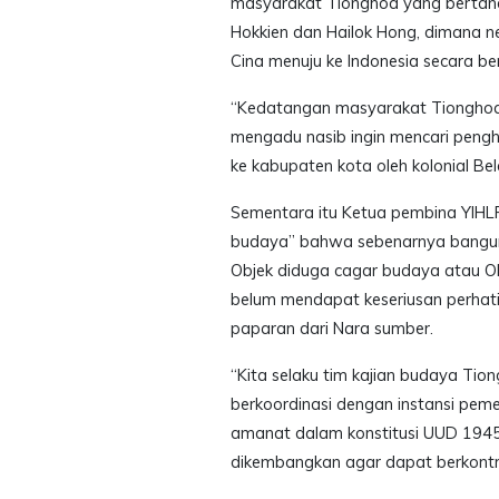
masyarakat Tionghoa yang bertand
Hokkien dan Hailok Hong, dimana n
Cina menuju ke Indonesia secara ber
“Kedatangan masyarakat Tionghoa
mengadu nasib ingin mencari penghi
ke kabupaten kota oleh kolonial Bel
Sementara itu Ketua pembina YIHL
budaya” bahwa sebenarnya banguna
Objek diduga cagar budaya atau O
belum mendapat keseriusan perhati
paparan dari Nara sumber.
“Kita selaku tim kajian budaya Tio
berkoordinasi dengan instansi pemer
amanat dalam konstitusi UUD 1945
dikembangkan agar dapat berkontri