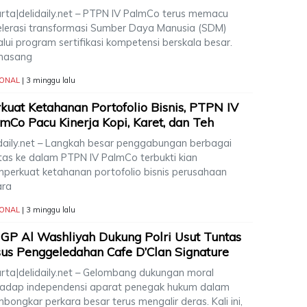
arta|delidaily.net – PTPN IV PalmCo terus memacu
elerasi transformasi Sumber Daya Manusia (SDM)
lui program sertifikasi kompetensi berskala besar.
masang
IONAL
| 3 minggu lalu
kuat Ketahanan Portofolio Bisnis, PTPN IV
mCo Pacu Kinerja Kopi, Karet, dan Teh
idaily.net – Langkah besar penggabungan berbagai
itas ke dalam PTPN IV PalmCo terbukti kian
perkuat ketahanan portofolio bisnis perusahaan
ara
IONAL
| 3 minggu lalu
GP Al Washliyah Dukung Polri Usut Tuntas
us Penggeledahan Cafe D’Clan Signature
arta|delidaily.net – Gelombang dukungan moral
hadap independensi aparat penegak hukum dalam
ongkar perkara besar terus mengalir deras. Kali ini,