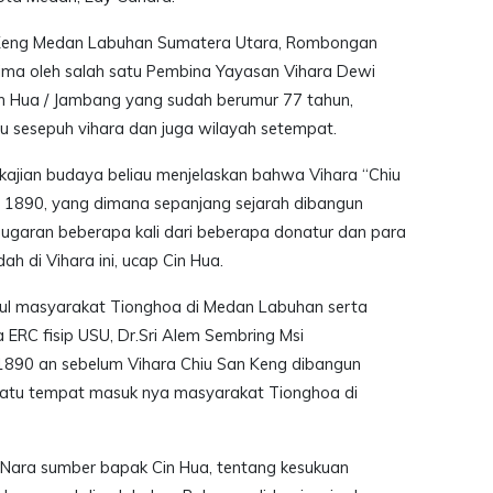
n Keng Medan Labuhan Sumatera Utara, Rombongan
ima oleh salah satu Pembina Yayasan Vihara Dewi
n Hua / Jambang yang sudah berumur 77 tahun,
u sesepuh vihara dan juga wilayah setempat.
ajian budaya beliau menjelaskan bahwa Vihara “Chiu
n 1890, yang dimana sepanjang sejarah dibangun
emugaran beberapa kali dari beberapa donatur dan para
h di Vihara ini, ucap Cin Hua.
usul masyarakat Tionghoa di Medan Labuhan serta
a ERC fisip USU, Dr.Sri Alem Sembring Msi
890 an sebelum Vihara Chiu San Keng dibangun
atu tempat masuk nya masyarakat Tionghoa di
 Nara sumber bapak Cin Hua, tentang kesukuan