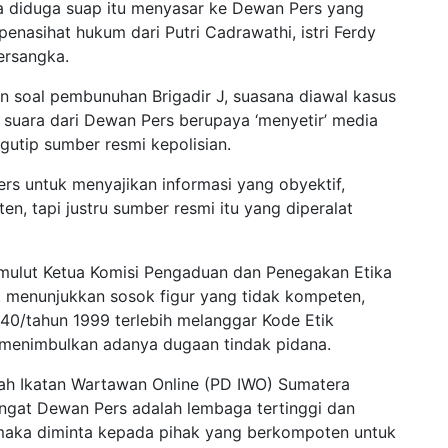
la diduga suap itu menyasar ke Dewan Pers yang
asihat hukum dari Putri Cadrawathi, istri Ferdy
ersangka.
n soal pembunuhan Brigadir J, suasana diawal kasus
 suara dari Dewan Pers berupaya ‘menyetir’ media
tip sumber resmi kepolisian.
rs untuk menyajikan informasi yang obyektif,
, tapi justru sumber resmi itu yang diperalat
i mulut Ketua Komisi Pengaduan dan Penegakan Etika
t menunjukkan sosok figur yang tidak kompeten,
.40/tahun 1999 terlebih melanggar Kode Etik
si menimbulkan adanya dugaan tindak pidana.
rah Ikatan Wartawan Online (PD IWO) Sumatera
ngat Dewan Pers adalah lembaga tertinggi dan
, maka diminta kepada pihak yang berkompoten untuk