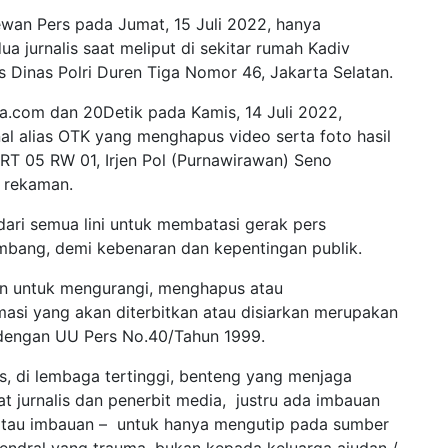
an Pers pada Jumat, 15 Juli 2022, hanya
dua jurnalis saat meliput di sekitar rumah Kadiv
 Dinas Polri Duren Tiga Nomor 46, Jakarta Selatan.
sia.com dan 20Detik pada Kamis, 14 Juli 2022,
al alias OTK yang menghapus video serta foto hasil
RT 05 RW 01, Irjen Pol (Purnawirawan) Seno
n rekaman.
dari semua lini untuk membatasi gerak pers
mbang, demi kebenaran dan kepentingan publik.
un untuk mengurangi, menghapus atau
masi yang akan diterbitkan atau disiarkan merupakan
 dengan UU Pers No.40/Tahun 1999.
s, di lembaga tertinggi, benteng yang menjaga
 jurnalis dan penerbit media, justru ada imbauan
 atau imbauan – untuk hanya mengutip pada sumber
jendral yang trauma, bukan kepada keluarga ajudan /