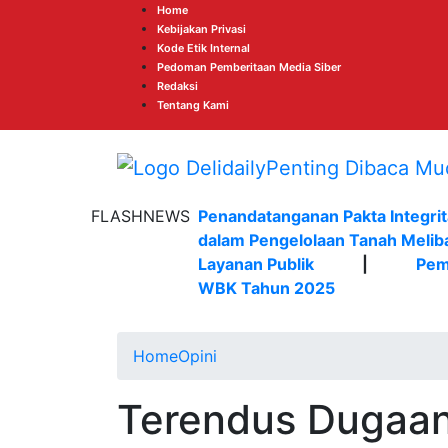
Home
Kebijakan Privasi
Kode Etik Internal
Pedoman Pemberitaan Media Siber
Redaksi
Tentang Kami
FLASHNEWS
Penandatanganan Pakta Integrit
dalam Pengelolaan Tanah Melib
Layanan Publik
|
Pem
WBK Tahun 2025
Home
Opini
Terendus Dugaan