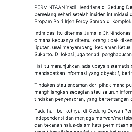
PERMINTAAN Yadi Hendriana di Gedung Dew
berselang sehari setelah insiden intimidasi 
Propam Polri Irjen Ferdy Sambo di Kompleks
Intimidasi itu diterima Jurnalis CNNIndone
dimana keduanya ditemui orang tidak diken
liputan, usai menyambangi kediaman Ketua 
Sukarto. Di lokasi juga terjadi penghapusa
Hal itu menunjukkan, ada upaya sistematis 
mendapatkan informasi yang obyektif, beri
Tindakan atau ancaman dari pihak mana p
menghilangkan sebagian atau seluruh infor
tindakan penyensoran, yang bertentangan
Pada hari berikutnya, di Gedung Dewan Per
independensi dan menjaga marwah/martabat
dan tekanan halus-dalam kata permintaan
resmi/ kepolisian dan fokus pada keluarga 