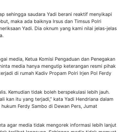
uap sehingga saudara Yadi berani reaktif menyikapi
ut, maka ada baiknya Irsus dan Timsus Polri
riksaan Yadi. Dia oknum yang kami nilai jelas-jelas
a.
bagai media, Ketua Komisi Pengaduan dan Penegakan
minta media hanya mengutip keterangan resmi pihak
erjadi di rumah Kadiv Propam Polri Irjen Pol Ferdy
lis. Kemudian tidak boleh berspekulasi lebih jauh.
ali kan itu yang terjadi,” kata Yadi Hendriana dalam
a hukum Ferdy Sambo di Dewan Pers, Jumat
 agar media tidak mengorek informasi lebih lanjut
idak terlibat langsung. Sehingga media tidak memuat