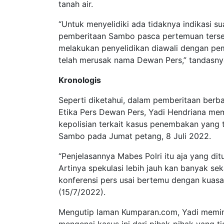
tanah air.
“Untuk menyelidiki ada tidaknya indikasi s
pemberitaan Sambo pasca pertemuan terseb
melakukan penyelidikan diawali dengan peme
telah merusak nama Dewan Pers,” tandasny
Kronologis
Seperti diketahui, dalam pemberitaan ber
Etika Pers Dewan Pers, Yadi Hendriana me
kepolisian terkait kasus penembakan yang t
Sambo pada Jumat petang, 8 Juli 2022.
“Penjelasannya Mabes Polri itu aja yang ditu
Artinya spekulasi lebih jauh kan banyak sek
konferensi pers usai bertemu dengan kuas
(15/7/2022).
Mengutip laman Kumparan.com, Yadi meminta
mengenai kasus ini dari pihak-pihak yang t