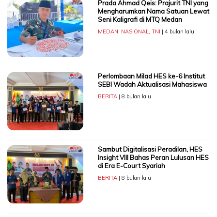
Prada Ahmad Qeis: Prajurit TNI yang
Mengharumkan Nama Satuan Lewat
Seni Kaligrafi di MTQ Medan
MEDAN
,
NASIONAL
,
TNI
| 4 bulan lalu
Perlombaan Milad HES ke-6 Institut
SEBI Wadah Aktualisasi Mahasiswa
BERITA
| 8 bulan lalu
Sambut Digitalisasi Peradilan, HES
Insight VIII Bahas Peran Lulusan HES
di Era E-Court Syariah
BERITA
| 8 bulan lalu