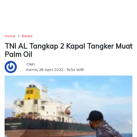
TERKONEKSI
BERSAMA
KAMI
Home
Berita
TNI AL Tangkap 2 Kapal Tangker Muat
Palm Oil
Oleh
Kamis, 28 April 2022 - 16:54 WIB
Copyright
©
2026
Delidaily
Allright
Reserved