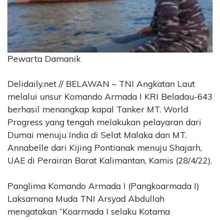
CONTACT
US
Upi
Themes
Pewarta Damanik
Tower
Level
99,
Delidaily.net // BELAWAN – TNI Angkatan Laut
Jl.
melalui unsur Komando Armada I KRI Beladau-643
Merdeka
berhasil menangkap kapal Tanker MT. World
17,
Progress yang tengah melakukan pelayaran dari
Jakarta,
Dumai menuju India di Selat Malaka dan MT.
12345
Annabelle dari Kijing Pontianak menuju Shajarh,
Telp:
123456789
UAE di Perairan Barat Kalimantan, Kamis (28/4/22).
PT
Upi
Panglima Komando Armada I (Pangkoarmada I)
Themes
Laksamana Muda TNI Arsyad Abdullah
Tbk
mengatakan “Koarmada I selaku Kotama