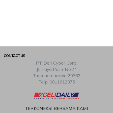
CONTACT US
PT. Deli Cyber Corp,
Jl. Paya Pasir No.24
Tanjungmorawa 20362
Telp: 0811612375
TERKONEKSI BERSAMA KAMI