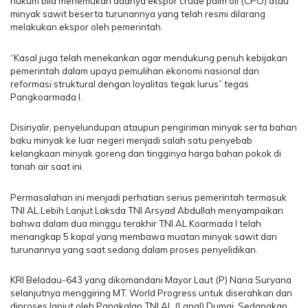
hukum bila menemukan adanya ekspor crude palm oil (CPO) atau
minyak sawit beserta turunannya yang telah resmi dilarang
melakukan ekspor oleh pemerintah.
“Kasal juga telah menekankan agar mendukung penuh kebijakan
pemerintah dalam upaya pemulihan ekonomi nasional dan
reformasi struktural dengan loyalitas tegak lurus” tegas
Pangkoarmada I.
Disinyalir, penyelundupan ataupun pengiriman minyak serta bahan
baku minyak ke luar negeri menjadi salah satu penyebab
kelangkaan minyak goreng dan tingginya harga bahan pokok di
tanah air saat ini.
Permasalahan ini menjadi perhatian serius pemerintah termasuk
TNI AL.Lebih Lanjut Laksda TNI Arsyad Abdullah menyampaikan
bahwa dalam dua minggu terakhir TNI AL Koarmada I telah
menangkap 5 kapal yang membawa muatan minyak sawit dan
turunannya yang saat sedang dalam proses penyelidikan.
KRI Beladau-643 yang dikomandani Mayor Laut (P) Nana Suryana
selanjutnya menggiring MT. World Progress untuk diserahkan dan
diproses lanjut oleh Pangkalan TNI AL (Lanal) Dumai. Sedangkan