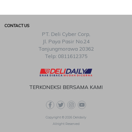
CONTACT US
PT. Deli Cyber Corp,
Jl. Paya Pasir No.24
Tanjungmorawa 20362
Telp: 0811612375
TERKONEKSI BERSAMA KAMI
Copyright © 2026 Delidaily
Allright Reserved