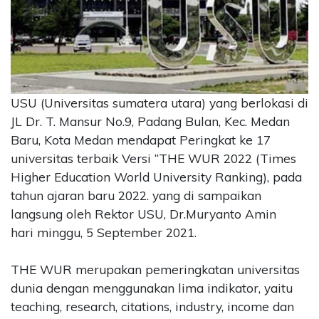
CONTACT
US
Upi
Themes
Tower
USU (Universitas sumatera utara) yang berlokasi di
Level
99,
JL Dr. T. Mansur No.9, Padang Bulan, Kec. Medan
Jl.
Baru, Kota Medan mendapat Peringkat ke 17
Merdeka
universitas terbaik Versi “THE WUR 2022 (Times
17,
Higher Education World University Ranking), pada
Jakarta,
tahun ajaran baru 2022. yang di sampaikan
12345
langsung oleh Rektor USU, Dr.Muryanto Amin
Telp:
123456789
hari minggu, 5 September 2021.
PT
Upi
THE WUR merupakan pemeringkatan universitas
Themes
dunia dengan menggunakan lima indikator, yaitu
Tbk
teaching, research, citations, industry, income dan