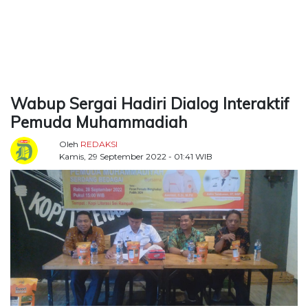
TERKONEKSI
BERSAMA
KAMI
Wabup Sergai Hadiri Dialog Interaktif
Pemuda Muhammadiah
Oleh
REDAKSI
Kamis, 29 September 2022 - 01:41 WIB
Copyright
©
2026
Delidaily
Allright
Reserved