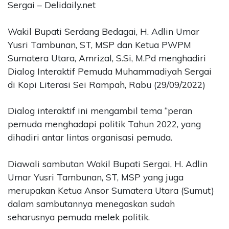
Sergai – Delidaily.net
CONTACT
US
Wakil Bupati Serdang Bedagai, H. Adlin Umar
Upi
Yusri Tambunan, ST, MSP dan Ketua PWPM
Themes
Sumatera Utara, Amrizal, S.Si, M.Pd menghadiri
Tower
Dialog Interaktif Pemuda Muhammadiyah Sergai
Level
di Kopi Literasi Sei Rampah, Rabu (29/09/2022)
99,
Jl.
Merdeka
Dialog interaktif ini mengambil tema “peran
17,
pemuda menghadapi politik Tahun 2022, yang
Jakarta,
dihadiri antar lintas organisasi pemuda.
12345
Telp:
Diawali sambutan Wakil Bupati Sergai, H. Adlin
123456789
PT
Umar Yusri Tambunan, ST, MSP yang juga
Upi
merupakan Ketua Ansor Sumatera Utara (Sumut)
Themes
dalam sambutannya menegaskan sudah
Tbk
seharusnya pemuda melek politik.