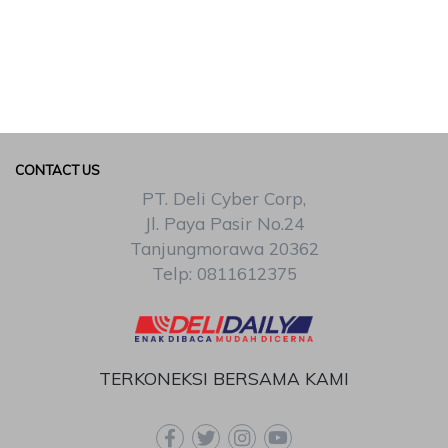
CONTACT US
PT. Deli Cyber Corp,
Jl. Paya Pasir No.24
Tanjungmorawa 20362
Telp: 0811612375
TERKONEKSI BERSAMA KAMI