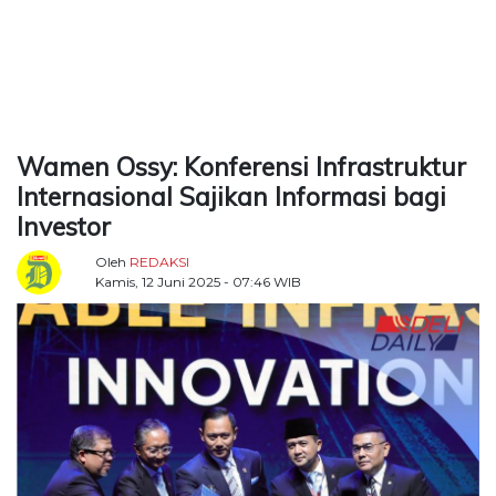
TERKONEKSI
BERSAMA
KAMI
Wamen Ossy: Konferensi Infrastruktur
Internasional Sajikan Informasi bagi
Investor
Oleh
REDAKSI
Kamis, 12 Juni 2025 - 07:46 WIB
Copyright
©
2026
Delidaily
Allright
Reserved