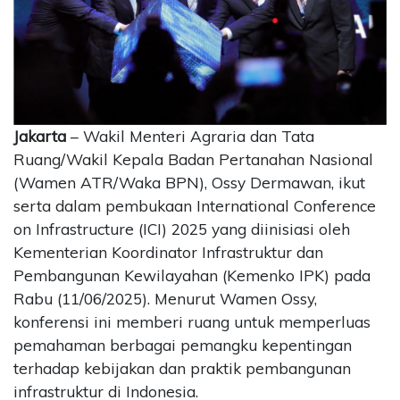
CONTACT
US
Upi
Themes
Tower
Level
Jakarta
– Wakil Menteri Agraria dan Tata
99,
Ruang/Wakil Kepala Badan Pertanahan Nasional
Jl.
(Wamen ATR/Waka BPN), Ossy Dermawan, ikut
Merdeka
serta dalam pembukaan International Conference
17,
on Infrastructure (ICI) 2025 yang diinisiasi oleh
Jakarta,
12345
Kementerian Koordinator Infrastruktur dan
Telp:
Pembangunan Kewilayahan (Kemenko IPK) pada
123456789
Rabu (11/06/2025). Menurut Wamen Ossy,
PT
konferensi ini memberi ruang untuk memperluas
Upi
pemahaman berbagai pemangku kepentingan
Themes
Tbk
terhadap kebijakan dan praktik pembangunan
infrastruktur di Indonesia.