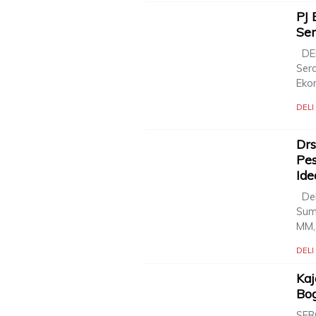
PJ 
Se
DEL
Serd
Eko
DEL
Drs
Pes
Ide
Del
Suma
MM,
DEL
Kaj
Bo
SERG