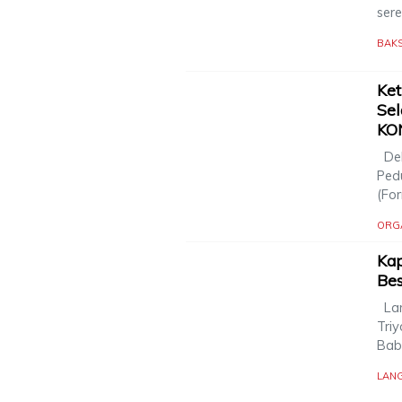
ser
BAK
Ke
Sel
KON
Del
Ped
(Fo
ORG
Kap
Be
Lan
Triy
Bab
LAN