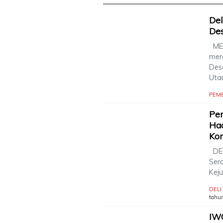
De
Des
MED
mer
Des
Utar
PEM
Pem
Had
Kom
DEL
Ser
Kej
DEL
tahun
IW