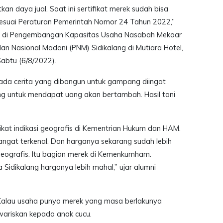
kan daya jual. Saat ini sertifikat merek sudah bisa
sesuai Peraturan Pemerintah Nomor 24 Tahun 2022,”
er di Pengembangan Kapasitas Usaha Nasabah Mekaar
n Nasional Madani (PNM) Sidikalang di Mutiara Hotel,
abtu (6/8/2022).
da cerita yang dibangun untuk gampang diingat
ng untuk mendapat uang akan bertambah. Hasil tani
fikat indikasi geografis di Kementrian Hukum dan HAM.
angat terkenal. Dan harganya sekarang sudah lebih
i geografis. Itu bagian merek di Kemenkumham.
 Sidikalang harganya lebih mahal,” ujar alumni
. Kalau usaha punya merek yang masa berlakunya
wariskan kepada anak cucu.