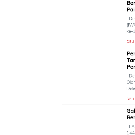
Be
Pa
Del
(IW
ke-
DEL
Pen
Ta
Pe
Del
Ola
Deli
DEL
Ga
Ber
LAN
144