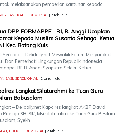
entak melaksanakan pemberian santunan kepada
SOS
,
LANGKAT
,
SEREMONIAL
| 2 tahun lalu
tua DPP FORMAPPEL-RI, R. Anggi Ucapkan
amat Kepada Muslim Susanto Sebagai Ketua
I Kec. Batang Kuis
i Serdang – Delidaily.net Mewakili Forum Masyarakat
uli Dan Pemerhati Lingkungan Republik Indonesia
rmappel-RI) R. Anggi Syaputra Selaku Ketua
ANISASI
,
SEREMONIAL
| 2 tahun lalu
olres Langkat Silaturahmi ke Tuan Guru
silam Babusalam
gkat – Delidaily.net Kapolres langkat AKBP David
o Prasojo SH, SIK, Msi silaturahmi ke Tuan Guru Besilam
usalam, Syekh
GKAT
,
POLRI
,
SEREMONIAL
| 2 tahun lalu