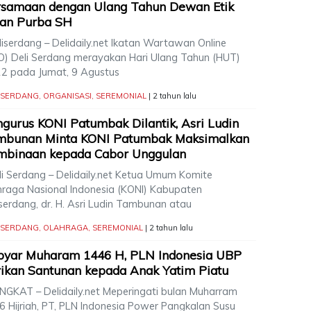
rsamaan dengan Ulang Tahun Dewan Etik
ian Purba SH
iserdang – Delidaily.net Ikatan Wartawan Online
O) Deli Serdang merayakan Hari Ulang Tahun (HUT)
12 pada Jumat, 9 Agustus
I SERDANG
,
ORGANISASI
,
SEREMONIAL
| 2 tahun lalu
gurus KONI Patumbak Dilantik, Asri Ludin
mbunan Minta KONI Patumbak Maksimalkan
mbinaan kepada Cabor Unggulan
i Serdang – Delidaily.net Ketua Umum Komite
hraga Nasional Indonesia (KONI) Kabupaten
serdang, dr. H. Asri Ludin Tambunan atau
I SERDANG
,
OLAHRAGA
,
SEREMONIAL
| 2 tahun lalu
byar Muharam 1446 H, PLN Indonesia UBP
ikan Santunan kepada Anak Yatim Piatu
GKAT – Delidaily.net Meperingati bulan Muharram
6 Hijriah, PT, PLN Indonesia Power Pangkalan Susu