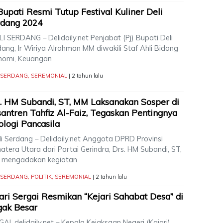
Bupati Resmi Tutup Festival Kuliner Deli
rdang 2024
I SERDANG – Delidaily.net Penjabat (Pj) Bupati Deli
ang, Ir Wiriya Alrahman MM diwakili Staf Ahli Bidang
nomi, Keuangan
I SERDANG
,
SEREMONIAL
| 2 tahun lalu
. HM Subandi, ST, MM Laksanakan Sosper di
antren Tahfiz Al-Faiz, Tegaskan Pentingnya
ologi Pancasila
i Serdang – Delidaily.net Anggota DPRD Provinsi
tera Utara dari Partai Gerindra, Drs. HM Subandi, ST,
 mengadakan kegiatan
I SERDANG
,
POLITIK
,
SEREMONIAL
| 2 tahun lalu
ari Sergai Resmikan “Kejari Sahabat Desa” di
gak Besar
AI, delidaily.net – Kepala Kejaksaan Negeri (Kajari)