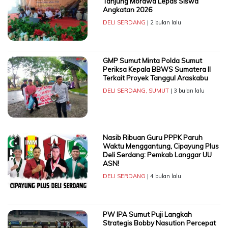
Tanjung Morawa Lepas Siswa
Angkatan 2026
DELI SERDANG
| 2 bulan lalu
GMP Sumut Minta Polda Sumut
Periksa Kepala BBWS Sumatera II
Terkait Proyek Tanggul Araskabu
DELI SERDANG
,
SUMUT
| 3 bulan lalu
Nasib Ribuan Guru PPPK Paruh
Waktu Menggantung, Cipayung Plus
Deli Serdang: Pemkab Langgar UU
ASN!
DELI SERDANG
| 4 bulan lalu
PW IPA Sumut Puji Langkah
Strategis Bobby Nasution Percepat