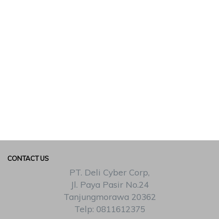
CONTACT US
PT. Deli Cyber Corp,
Jl. Paya Pasir No.24
Tanjungmorawa 20362
Telp: 0811612375