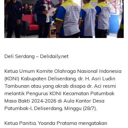
CONTACT
US
Upi
Themes
Tower
Level
99,
Jl.
Deli Serdang – Delidaily.net
Merdeka
17,
Ketua Umum Komite Olahraga Nasional Indonesia
Jakarta,
(KONI) Kabupaten Deliserdang, dr. H. Asri Ludin
12345
Tambunan atau yang akrab disapa dr. Aci resmi
Telp:
123456789
melantik Pengurus KONI Kecamatan Patumbak
PT
Masa Bakti 2024-2026 di Aula Kantor Desa
Upi
Patumbak-I, Deliserdang, Minggu (28/7).
Themes
Tbk
Ketua Panitia, Yoanda Pratama mengatakan