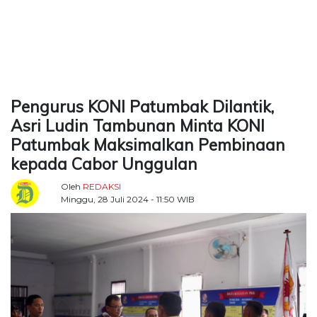
TERKONEKSI
BERSAMA
KAMI
Pengurus KONI Patumbak Dilantik,
Asri Ludin Tambunan Minta KONI
Patumbak Maksimalkan Pembinaan
kepada Cabor Unggulan
Oleh
REDAKSI
Minggu, 28 Juli 2024 - 11:50 WIB
Copyright
©
2026
Delidaily
Allright
Reserved