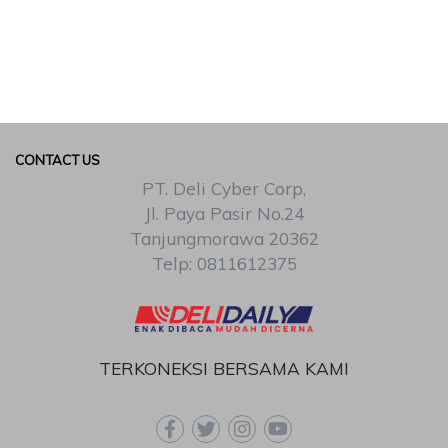
CONTACT US
PT. Deli Cyber Corp,
Jl. Paya Pasir No.24
Tanjungmorawa 20362
Telp: 0811612375
TERKONEKSI BERSAMA KAMI