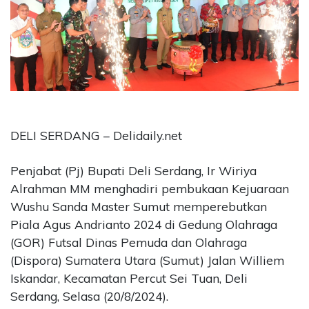
CONTACT
US
Upi
Themes
Tower
Level
99,
Jl.
DELI SERDANG – Delidaily.net
Merdeka
17,
Penjabat (Pj) Bupati Deli Serdang, Ir Wiriya
Jakarta,
Alrahman MM menghadiri pembukaan Kejuaraan
12345
Wushu Sanda Master Sumut memperebutkan
Telp:
123456789
Piala Agus Andrianto 2024 di Gedung Olahraga
PT
(GOR) Futsal Dinas Pemuda dan Olahraga
Upi
(Dispora) Sumatera Utara (Sumut) Jalan Williem
Themes
Iskandar, Kecamatan Percut Sei Tuan, Deli
Tbk
Serdang, Selasa (20/8/2024).