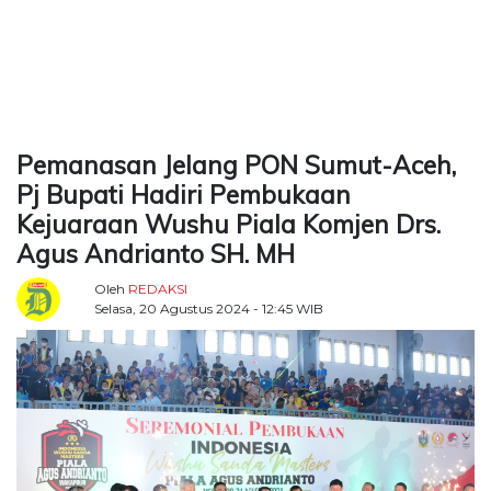
TERKONEKSI
BERSAMA
KAMI
Pemanasan Jelang PON Sumut-Aceh,
Pj Bupati Hadiri Pembukaan
Kejuaraan Wushu Piala Komjen Drs.
Agus Andrianto SH. MH
Oleh
REDAKSI
Selasa, 20 Agustus 2024 - 12:45 WIB
Copyright
©
2026
Delidaily
Allright
Reserved