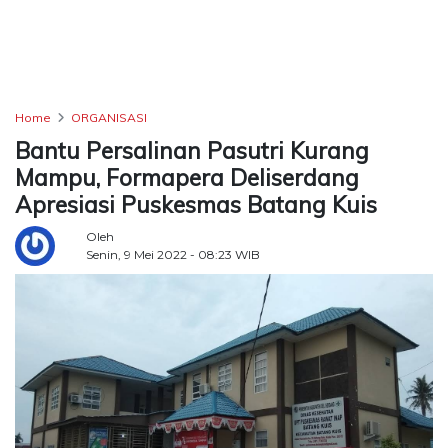
TERKONEKSI
BERSAMA
KAMI
Home
ORGANISASI
Bantu Persalinan Pasutri Kurang
Mampu, Formapera Deliserdang
Apresiasi Puskesmas Batang Kuis
Oleh
Senin, 9 Mei 2022 - 08:23 WIB
Copyright
©
2026
Delidaily
Allright
Reserved