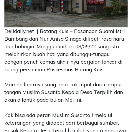
CONTACT
US
Upi
Themes
Delidaily.net || Batang Kuis – Pasangan Suami Istri
Tower
Bambang dan Nur Anisa Sinaga diliputi rasa haru
Level
dan bahagia. Minggu dinihari 08/05/22 sang istri
99,
melahirkan buah hati yang ditunggu-tunggu
Jl.
dengan penuh cemas akhir nya berjalan lancar di
Merdeka
17,
ruang persalinan Puskesmas Batang Kuis.
Jakarta,
12345
Momen lahirnya sang anak tak luput dari campur
Telp:
tangan Muslim Susanto Kepala Desa Terpilih dan
123456789
akan dilantik pada bulan Mei ini.
PT
Upi
Themes
Kok bisa ada peran Muslim Susanto ! melalui
Tbk
keterangan yang didapat dari berbagai sumber,
Sosok Kepala Desa Terpilih inilah yang membawa