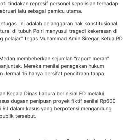
oti tindakan represif personel kepolisian terhadap
bruari lalu sebagai pemicu utama.
tugas. Ini adalah pelanggaran hak konstitusional.
tural di tubuh Polri menyusul tragedi kekerasan di
 pelajar,” tegas Muhammad Amin Siregar, Ketua PD
us Medan membeberkan sejumlah “raport merah”
manjuntak. Mereka menilai penegakan hukum
n Jermal 15 hanya bersifat pencitraan tanpa
n Kepala Dinas Labura berinisial ED melalui
asus dugaan penipuan proyek fiktif senilai Rp600
si RJ dalam kasus yang berpotensi mengandung
ublik tersebut.