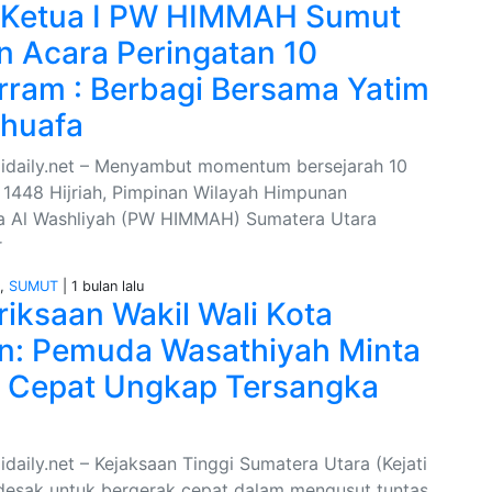
 Ketua I PW HIMMAH Sumut
n Acara Peringatan 10
ram : Berbagi Bersama Yatim
huafa
idaily.net – Menyambut momentum bersejarah 10
1448 Hijriah, Pimpinan Wilayah Himpunan
 Al Washliyah (PW HIMMAH) Sumatera Utara
r
I
,
SUMUT
| 1 bulan lalu
iksaan Wakil Wali Kota
: Pemuda Wasathiyah Minta
 Cepat Ungkap Tersangka
daily.net – Kejaksaan Tinggi Sumatera Utara (Kejati
desak untuk bergerak cepat dalam mengusut tuntas