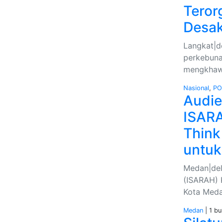
Teror
Desa
Langkat|de
perkebuna
mengkhawa
Nasional
,
PO
Audie
ISARA
Think
untuk
Medan|deli
(ISARAH) 
Kota Medan
Medan
| 1 bu