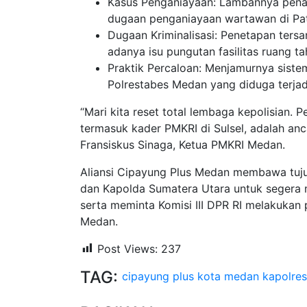
Kasus Penganiayaan: Lambannya pen
dugaan penganiayaan wartawan di Pa
Dugaan Kriminalisasi: Penetapan ters
adanya isu pungutan fasilitas ruang t
Praktik Percaloan: Menjamurnya siste
Polrestabes Medan yang diduga terjadi
“Mari kita reset total lembaga kepolisian.
termasuk kader PMKRI di Sulsel, adalah an
Fransiskus Sinaga, Ketua PMKRI Medan.
Aliansi Cipayung Plus Medan membawa tuju
dan Kapolda Sumatera Utara untuk segera 
serta meminta Komisi III DPR RI melakukan
Medan.
Post Views:
237
TAG:
cipayung plus kota medan
kapolre