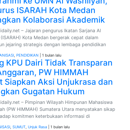
urahmi ke UMN Al Washliyah,
urus ISARAH Kota Medan
gkan Kolaborasi Akademik
daily.net – Jajaran pengurus Ikatan Sarjana Al
 (ISARAH) Kota Medan bergerak cepat dalam
 jejaring strategis dengan lembaga pendidikan
ANISASI
,
PENDIDIKAN
| 1 bulan lalu
g KPU Dairi Tidak Transparan
 Anggaran, PW HIMMAH
 Siapkan Aksi Unjukrasa dan
ngkan Gugatan Hukum
idaily.net – Pimpinan Wilayah Himpunan Mahasiswa
yah (PW HIMMAH) Sumatera Utara menyatakan sikap
hadap komitmen keterbukaan informasi di
ISASI
,
SUMUT
,
Unjuk Rasa
| 1 bulan lalu