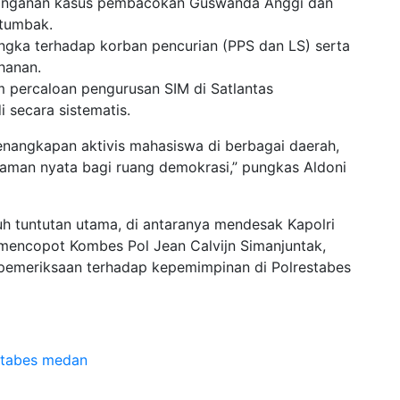
anganan kasus pembacokan Guswanda Anggi dan
tumbak.
angka terhadap korban pencurian (PPS dan LS) serta
ahanan.
m percaloan pengurusan SIM di Satlantas
 secara sistematis.
 Penangkapan aktivis mahasiswa di berbagai daerah,
caman nyata bagi ruang demokrasi,” pungkas Aldoni
h tuntutan utama, di antaranya mendesak Kapolri
mencopot Kombes Pol Jean Calvijn Simanjuntak,
 pemeriksaan terhadap kepemimpinan di Polrestabes
stabes medan