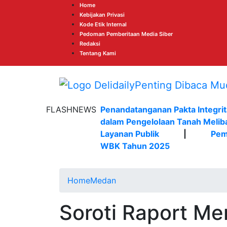
Home
Kebijakan Privasi
Kode Etik Internal
Pedoman Pemberitaan Media Siber
Redaksi
Tentang Kami
FLASHNEWS
Penandatanganan Pakta Integrit
dalam Pengelolaan Tanah Melib
Layanan Publik
|
Pem
WBK Tahun 2025
Home
Medan
Soroti Raport M