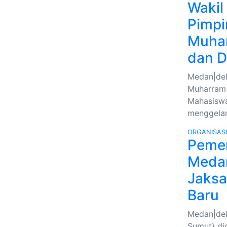
Wakil
Pimpi
Muhar
dan D
Medan|del
Muharram 
Mahasiswa
menggela
ORGANISAS
Pemer
Medan
Jaksa
Baru
Medan|deli
Sumut) di