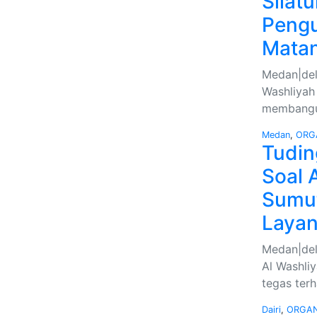
Silat
Peng
Matan
Medan|deli
Washliyah
membangun
Medan
,
ORG
Tudin
Soal
Sumut
Laya
Medan|del
Al Washli
tegas ter
Dairi
,
ORGAN