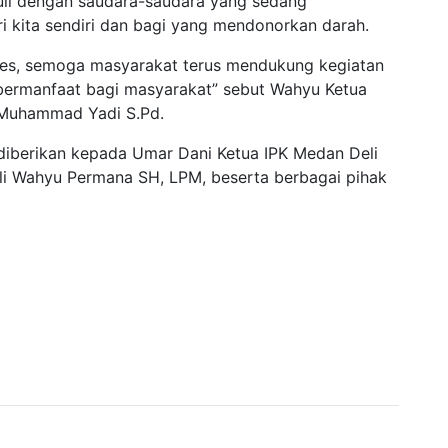
uli dengan saudara-saudara yang sedang
i kita sendiri dan bagi yang mendonorkan darah.
kses, semoga masyarakat terus mendukung kegiatan
n bermanfaat bagi masyarakat” sebut Wahyu Ketua
a Muhammad Yadi S.Pd.
 diberikan kepada Umar Dani Ketua IPK Medan Deli
li Wahyu Permana SH, LPM, beserta berbagai pihak