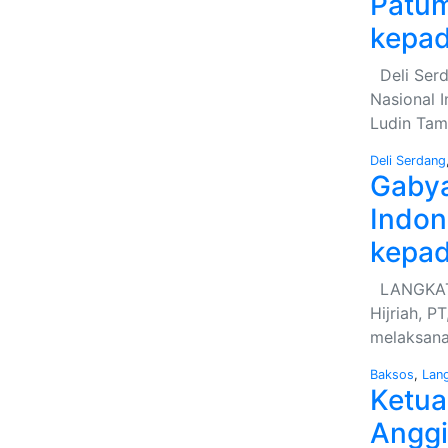
Patu
kepad
Deli Serd
Nasional I
Ludin Tam
Deli Serdang
Gabya
Indon
kepad
LANGKAT –
Hijriah, 
melaksana
Baksos
,
Lan
Ketua
Anggi