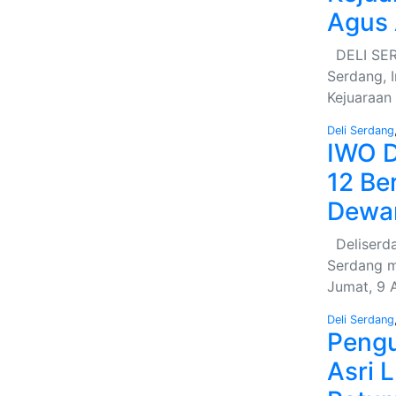
Agus 
DELI SERD
Serdang, 
Kejuaraan
Deli Serdang
IWO D
12 Be
Dewan
Deliserda
Serdang m
Jumat, 9 
Deli Serdang
Pengu
Asri 