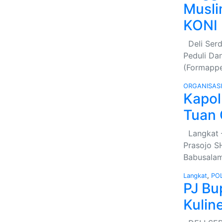
Musli
KONI 
Deli Serd
Peduli Da
(Formappe
ORGANISAS
Kapol
Tuan 
Langkat –
Prasojo SH
Babusalam
Langkat
,
POL
PJ Bu
Kulin