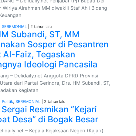
ANG – Delidaily.net Penjabat (Pj) Bupati Deli
r Wiriya Alrahman MM diwakili Staf Ahli Bidang
 Keuangan
,
SEREMONIAL
| 2 tahun lalu
HM Subandi, ST, MM
nakan Sosper di Pesantren
z Al-Faiz, Tegaskan
ngnya Ideologi Pancasila
ang – Delidaily.net Anggota DPRD Provinsi
tara dari Partai Gerindra, Drs. HM Subandi, ST,
adakan kegiatan
,
Politik
,
SEREMONIAL
| 2 tahun lalu
i Sergai Resmikan “Kejari
at Desa” di Bogak Besar
lidaily.net – Kepala Kejaksaan Negeri (Kajari)