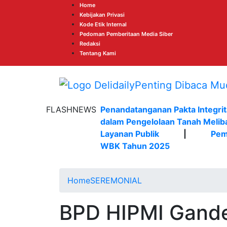
Home
Kebijakan Privasi
Kode Etik Internal
Pedoman Pemberitaan Media Siber
Redaksi
Tentang Kami
FLASHNEWS
Penandatanganan Pakta Integrit
dalam Pengelolaan Tanah Melib
Layanan Publik
|
Pem
WBK Tahun 2025
Home
SEREMONIAL
BPD HIPMI Gand