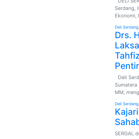
DELI SERD
Serdang, I
Ekonomi,
Deli Serdang
Drs. 
Laksa
Tahfi
Penti
Deli Serd
Sumatera U
MM, meng
Deli Serdang
Kajar
Sahab
SERGAI, de