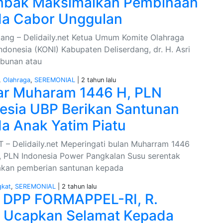
mbak Maksimalkan Pembinaan
a Cabor Unggulan
ang – Delidaily.net Ketua Umum Komite Olahraga
ndonesia (KONI) Kabupaten Deliserdang, dr. H. Asri
bunan atau
,
Olahraga
,
SEREMONIAL
| 2 tahun lalu
r Muharam 1446 H, PLN
esia UBP Berikan Santunan
a Anak Yatim Piatu
 Delidaily.net Meperingati bulan Muharram 1446
PT, PLN Indonesia Power Pangkalan Susu serentak
kan pemberian santunan kepada
gkat
,
SEREMONIAL
| 2 tahun lalu
 DPP FORMAPPEL-RI, R.
 Ucapkan Selamat Kepada