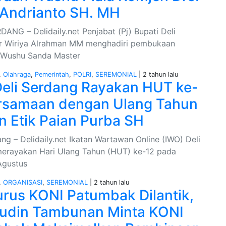
Andrianto SH. MH
ANG – Delidaily.net Penjabat (Pj) Bupati Deli
Ir Wiriya Alrahman MM menghadiri pembukaan
 Wushu Sanda Master
,
Olahraga
,
Pemerintah
,
POLRI
,
SEREMONIAL
| 2 tahun lalu
eli Serdang Rayakan HUT ke-
rsamaan dengan Ulang Tahun
 Etik Paian Purba SH
ng – Delidaily.net Ikatan Wartawan Online (IWO) Deli
erayakan Hari Ulang Tahun (HUT) ke-12 pada
Agustus
,
ORGANISASI
,
SEREMONIAL
| 2 tahun lalu
rus KONI Patumbak Dilantik,
Ludin Tambunan Minta KONI