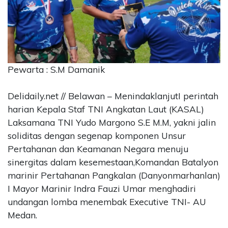
CONTACT
US
Upi
Themes
Tower
Pewarta : S.M Damanik
Level
99,
Delidaily.net // Belawan – MenindaklanjutI perintah
Jl.
Merdeka
harian Kepala Staf TNI Angkatan Laut (KASAL)
17,
Laksamana TNI Yudo Margono S.E M.M, yakni jalin
Jakarta,
soliditas dengan segenap komponen Unsur
12345
Pertahanan dan Keamanan Negara menuju
Telp:
sinergitas dalam kesemestaan,Komandan Batalyon
123456789
marinir Pertahanan Pangkalan (Danyonmarhanlan)
PT
Upi
I Mayor Marinir Indra Fauzi Umar menghadiri
Themes
undangan lomba menembak Executive TNI- AU
Tbk
Medan.