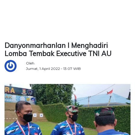
TERKONEKSI
BERSAMA
KAMI
Danyonmarhanlan l Menghadiri
Lomba Tembak Executive TNI AU
Oleh
Jumat, 1 April 2022 - 13:07 WIB
Copyright
©
2026
Delidaily
Allright
Reserved