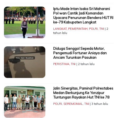
Iptu Made Intan Isaka Sri Maharani
Pol wan Cantik Jadi Komandan
Upacara Penurunan Bendera HUT RI
ke-79 Kabupaten Langkat
LANGKAT
,
PEMERINTAH
,
POLRI
,
TNI
| 2
tahun lalu
Diduga Senggol Sepeda Motor,
Pengemudi Fortuner Aniaya dan
Ancam Turunkan Pasukan
PERISTIWA
,
TNI
| 2 tahun lalu
Jalin Sinergitas, Paminal Polrestabes
Medan Berkunjung Ke Yonzipur
Tuntungan Rayakan Hut TNI ke 78
POLRI
,
SEREMONIAL
,
TNI
| 3 tahun lalu