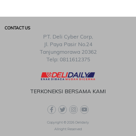
CONTACT US
PT. Deli Cyber Corp,
Jl. Paya Pasir No.24
Tanjungmorawa 20362
Telp: 0811612375
TERKONEKSI BERSAMA KAMI
Copyright © 2026 Delidaily
Allright Reserved