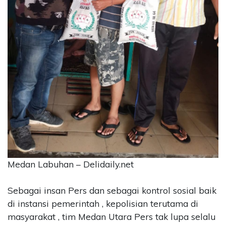
CONTACT
US
Upi
Themes
Tower
Level
99,
Jl.
Merdeka
17,
Jakarta,
12345
Telp:
123456789
Medan Labuhan – Delidaily.net
PT
Upi
Sebagai insan Pers dan sebagai kontrol sosial baik
Themes
di instansi pemerintah , kepolisian terutama di
Tbk
masyarakat , tim Medan Utara Pers tak lupa selalu