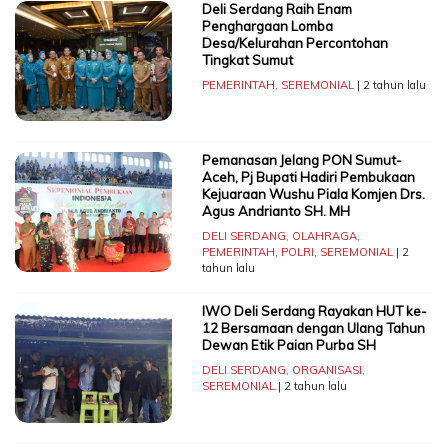
Deli Serdang Raih Enam
Penghargaan Lomba
Desa/Kelurahan Percontohan
Tingkat Sumut
PEMERINTAH
,
SEREMONIAL
| 2 tahun lalu
Pemanasan Jelang PON Sumut-
Aceh, Pj Bupati Hadiri Pembukaan
Kejuaraan Wushu Piala Komjen Drs.
Agus Andrianto SH. MH
DELI SERDANG
,
OLAHRAGA
,
PEMERINTAH
,
POLRI
,
SEREMONIAL
| 2
tahun lalu
IWO Deli Serdang Rayakan HUT ke-
12 Bersamaan dengan Ulang Tahun
Dewan Etik Paian Purba SH
DELI SERDANG
,
ORGANISASI
,
SEREMONIAL
| 2 tahun lalu