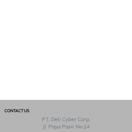
CONTACT US
PT. Deli Cyber Corp,
Jl. Paya Pasir No.24