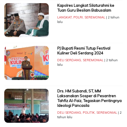
Kapolres Langkat Silaturahmi ke
Tuan Guru Besilam Babusalam
LANGKAT
,
POLRI
,
SEREMONIAL
| 2 tahun
lalu
PJ Bupati Resmi Tutup Festival
Kuliner Deli Serdang 2024
DELI SERDANG
,
SEREMONIAL
| 2 tahun
lalu
Drs. HM Subandi, ST, MM
Laksanakan Sosper di Pesantren
Tahfiz Al-Faiz, Tegaskan Pentingnya
Ideologi Pancasila
DELI SERDANG
,
POLITIK
,
SEREMONIAL
| 2
tahun lalu