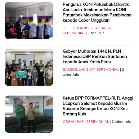
Pengurus KONI Patumbak Dilantik,
Asri Ludin Tambunan Minta KONI
Patumbak Maksimalkan Pembinaan
kepada Cabor Unggulan
DELI SERDANG
,
OLAHRAGA
,
SEREMONIAL
| 2 tahun lalu
Gabyar Muharam 1446 H, PLN
Indonesia UBP Berikan Santunan
kepada Anak Yatim Piatu
BAKSOS
,
LANGKAT
,
SEREMONIAL
| 2
tahun lalu
Ketua DPP FORMAPPEL-RI, R. Anggi
Ucapkan Selamat Kepada Muslim
Susanto Sebagai Ketua KONI Kec.
Batang Kuis
ORGANISASI
,
SEREMONIAL
| 2 tahun lalu