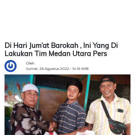
TERKONEKSI
BERSAMA
KAMI
Di Hari Jum’at Barokah , Ini Yang Di
Lakukan Tim Medan Utara Pers
Oleh
Jumat, 26 Agustus 2022 - 14:16 WIB
Copyright
©
2026
Delidaily
Allright
Reserved