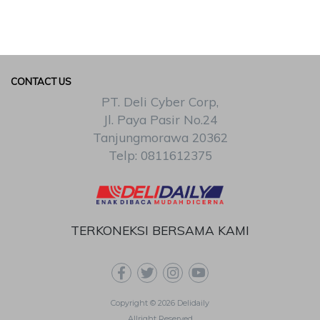
CONTACT US
PT. Deli Cyber Corp,
Jl. Paya Pasir No.24
Tanjungmorawa 20362
Telp: 0811612375
TERKONEKSI BERSAMA KAMI
Copyright © 2026 Delidaily
Allright Reserved