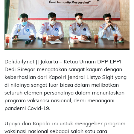
CONTACT
US
Upi
Themes
Tower
Level
99,
Jl.
Delidaily.net || Jakarta – Ketua Umum DPP LPPI
Merdeka
Dedi Siregar mengatakan sangat kagum dengan
17,
Jakarta,
keberhasilan dari Kapolri Jendral Listyo Sigit yang
12345
di nilainya sangat luar biasa dalam melibatkan
Telp:
seluruh elemen personalnya dalam menuntaskan
123456789
program vaksinasi nasional, demi menangani
PT
pandemi Covid-19.
Upi
Themes
Tbk
Upaya dari Kapolri ini untuk menggeber program
vaksinasi nasional sebagai salah satu cara