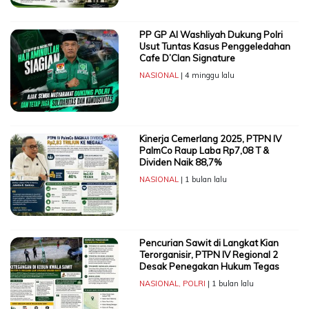
PP GP Al Washliyah Dukung Polri
Usut Tuntas Kasus Penggeledahan
Cafe D’Clan Signature
NASIONAL
| 4 minggu lalu
Kinerja Cemerlang 2025, PTPN IV
PalmCo Raup Laba Rp7,08 T &
Dividen Naik 88,7%
NASIONAL
| 1 bulan lalu
Pencurian Sawit di Langkat Kian
Terorganisir, PTPN IV Regional 2
Desak Penegakan Hukum Tegas
NASIONAL
,
POLRI
| 1 bulan lalu