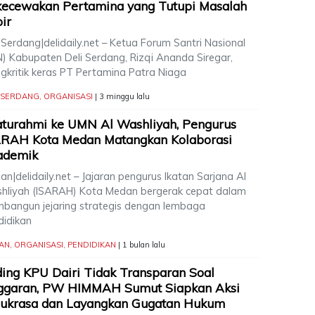
kecewakan Pertamina yang Tutupi Masalah
ir
 Serdang|delidaily.net – Ketua Forum Santri Nasional
N) Kabupaten Deli Serdang, Rizqi Ananda Siregar,
gkritik keras PT Pertamina Patra Niaga
I SERDANG
,
ORGANISASI
| 3 minggu lalu
aturahmi ke UMN Al Washliyah, Pengurus
ARAH Kota Medan Matangkan Kolaborasi
ademik
n|delidaily.net – Jajaran pengurus Ikatan Sarjana Al
hliyah (ISARAH) Kota Medan bergerak cepat dalam
bangun jejaring strategis dengan lembaga
didikan
AN
,
ORGANISASI
,
PENDIDIKAN
| 1 bulan lalu
ing KPU Dairi Tidak Transparan Soal
ggaran, PW HIMMAH Sumut Siapkan Aksi
jukrasa dan Layangkan Gugatan Hukum