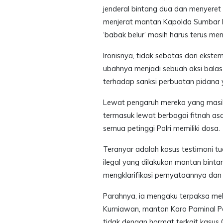
jenderal bintang dua dan menyeret p
menjerat mantan Kapolda Sumbar Irj
‘babak belur’ masih harus terus m
Ironisnya, tidak sebatas dari ekster
ubahnya menjadi sebuah aksi balas
terhadap sanksi perbuatan pidana 
Lewat pengaruh mereka yang masih k
termasuk lewat berbagai fitnah a
semua petinggi Polri memiliki dosa.
Teranyar adalah kasus testimoni tu
ilegal yang dilakukan mantan bintara
mengklarifikasi pernyataannya dan
Parahnya, ia mengaku terpaksa me
Kurniawan, mantan Karo Paminal Pol
tidak dengan hormat terkait kasus 