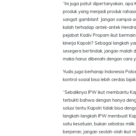
“Ini juga patut dipertanyakan, apa
produk yang menjadi produk rahasi
sangat gamblanf. Jangan sampai 
kalah terhadap antek-antek Hend
pejabat Kadiv Propam ikut bermai
kinerja Kapolri? Sebagai langkah y
sesegera bertindak, jangan malah 
maka harus dibenahi dengan cara y
Yudis juga berharap Indonesia Pol
kontrol sosial bisa lebih cerdas bij
“Sebaliknya IPW ikut membantu Kapo
terbukti bahwa dengan hanya deng
solusi tentu Kapolri tidak bisa de
langkah-langkah IPW membuat Kapolr
satu kesatuan, bukan sebatas milik J
berperan, jangan seolah-olah ikut