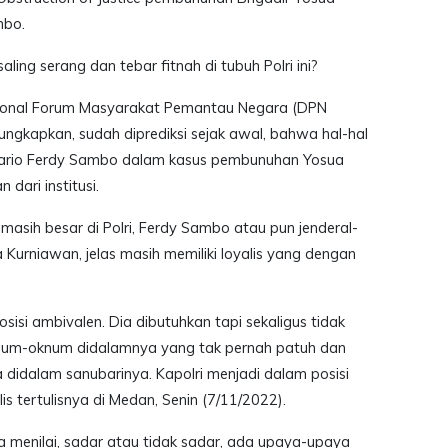
mbo.
ling serang dan tebar fitnah di tubuh Polri ini?
onal Forum Masyarakat Pemantau Negara (DPN
ngkapkan, sudah diprediksi sejak awal, bahwa hal-hal
skenario Ferdy Sambo dalam kasus pembunuhan Yosua
dari institusi.
masih besar di Polri, Ferdy Sambo atau pun jenderal-
a Kurniawan, jelas masih memiliki loyalis yang dengan
sisi ambivalen. Dia dibutuhkan tapi sekaligus tidak
 oknum-oknum didalamnya yang tak pernah patuh dan
didalam sanubarinya. Kapolri menjadi dalam posisi
lis tertulisnya di Medan, Senin (7/11/2022).
ga menilai, sadar atau tidak sadar, ada upaya-upaya