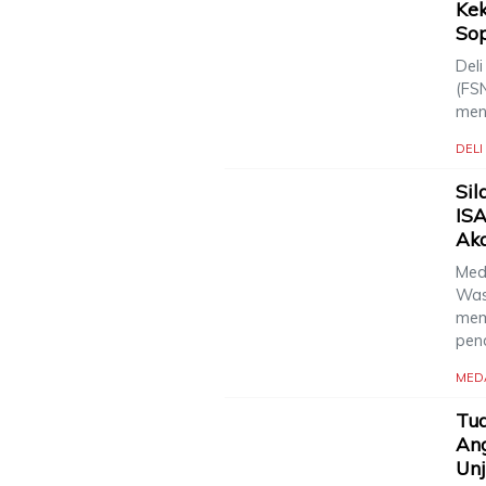
Ke
Sop
Deli
(FS
men
DEL
Sil
IS
Ak
Meda
Was
mem
pen
MED
Tud
An
Un