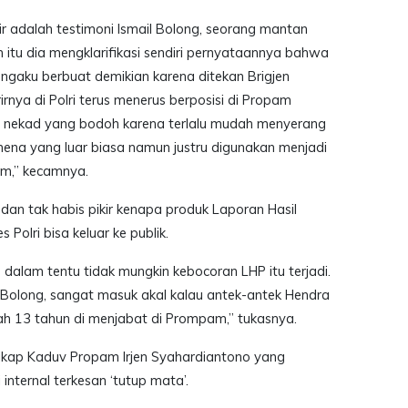
ir adalah testimoni Ismail Bolong, seorang mantan
ah itu dia mengklarifikasi sendiri pernyataannya bahwa
 ngaku berbuat demikian karena ditekan Brigjen
rnya di Polri terus menerus berposisi di Propam
s nekad yang bodoh karena terlalu mudah menyerang
mena yang luar biasa namun justru digunakan menjadi
um,” kecamnya.
dan tak habis pikir kenapa produk Laporan Hasil
olri bisa keluar ke publik.
 dalam tentu tidak mungkin kebocoran LHP itu terjadi.
Bolong, sangat masuk akal kalau antek-antek Hendra
dah 13 tahun di menjabat di Prompam,” tukasnya.
ikap Kaduv Propam Irjen Syahardiantono yang
internal terkesan ‘tutup mata’.