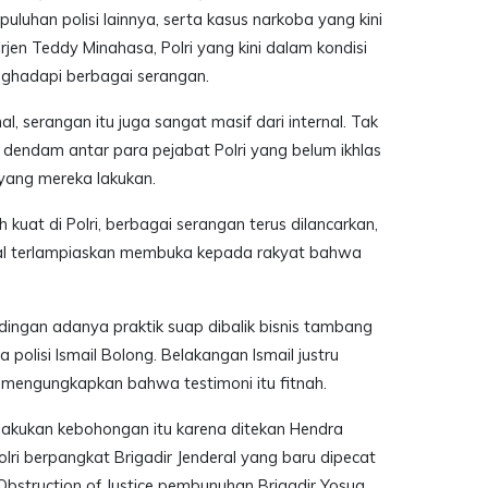
uluhan polisi lainnya, serta kasus narkoba yang kini
en Teddy Minahasa, Polri yang kini dalam kondisi
enghadapi berbagai serangan.
nal, serangan itu juga sangat masif dari internal. Tak
 dendam antar para pejabat Polri yang belum ikhlas
yang mereka lakukan.
uat di Polri, berbagai serangan terus dilancarkan,
sal terlampiaskan membuka kepada rakyat bahwa
dingan adanya praktik suap dibalik bisnis tambang
 polisi Ismail Bolong. Belakangan Ismail justru
 mengungkapkan bahwa testimoni itu fitnah.
lakukan kebohongan itu karena ditekan Hendra
ri berpangkat Brigadir Jenderal yang baru dipecat
Obstruction of Justice pembunuhan Brigadir Yosua