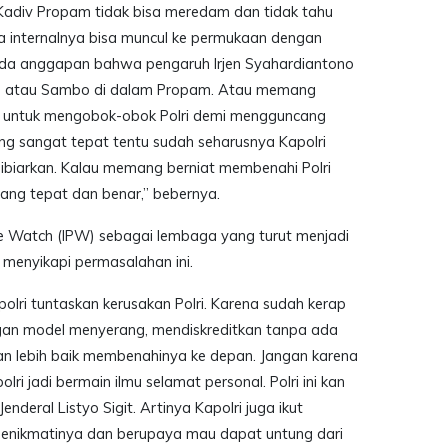
 Kadiv Propam tidak bisa meredam dan tidak tahu
a internalnya bisa muncul ke permukaan dengan
ada anggapan bahwa pengaruh Irjen Syahardiantono
ra atau Sambo di dalam Propam. Atau memang
n untuk mengobok-obok Polri demi mengguncang
ang sangat tepat tentu sudah seharusnya Kapolri
dibiarkan. Kalau memang berniat membenahi Polri
ang tepat dan benar,” bebernya.
ice Watch (IPW) sebagai lembaga yang turut menjadi
ak menyikapi permasalahan ini.
lri tuntaskan kerusakan Polri. Karena sudah kerap
an model menyerang, mendiskreditkan tanpa ada
ngan lebih baik membenahinya ke depan. Jangan karena
i jadi bermain ilmu selamat personal. Polri ini kan
enderal Listyo Sigit. Artinya Kapolri juga ikut
 menikmatinya dan berupaya mau dapat untung dari