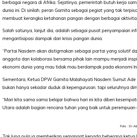
berbagai negara di Afrika. Sejatinya, pemerintah butuh kerja 
dunia ini. Di sinilah, peran Garnita sebagai pegiat yang tak terpi
membuat kerangka ketahanan pangan dengan berbagai aktivitas y
Salah satunya, lanjut dia, adalah sebagai pusat penyampaian inf
mengantisipasi dampak dari krisis pangan dunia.
“Partai Nasdem akan distigmakan sebagai partai yang solutif d
anggota dan kolaborasi bersama pihak lain mampu menjadi insp
ekonomi dunia yang mau tidak mau berdampak pada ekonomi Indo
Sementara, Ketua DPW Garnita Malahayati Nasdem Sumut Ade S
bukan hanya sekadar duduk di kepengurusan, tapi seluruhnya 
“Mari kita sama sama belajar bahwa hari ini kita diberi kese
Utara adalah bagian rencana tuhan yang baik untuk perempuan-
Foto : Dr.Ad
Tak lupa pula ia memberikan semangat kepada beberapa ketua P