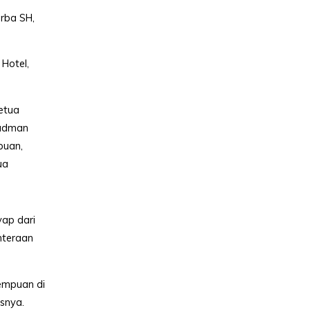
rba SH,
Hotel,
Ketua
hudman
buan,
ua
yap dari
hteraan
rempuan di
asnya.