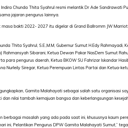
ndira Chunda Thita Syahrul resmi melantik Dr Ade Sandrawati Pu
ama jajaran pengurus lainnya.
masa bakti 2022- 2027 itu digelar di Grand Ballromm JW Marriot 
Chunda Thita Syahrul, S.E.,M.M, Gubernur Sumut H.Edy Rahmayadi, 
em) Rahmansyah Sibarani, Ketua Dewan Pakar NasDem Sumut Ra
rta para pengurus daerah, Ketua BKOW SU Fahrizar Iskandar Hasi
 Nurleily Siregar, Ketua Perempuan Lintas Partai dan Ketua-ket
ungkapkan, Garnita Malahayati sebagai salah satu organisasi sa
ti dan nilai tambah kemajuan bangsa dan keberlangsungan keseja
kan berbagai masalah yang ada pada saat ini, khususnya kaum pe
hari ini, Pelantikan Pengurus DPW Garnita Malahayati Sumut,” teg