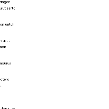
pangan
urut serta
kan untuk
n aset
anan
ngurus
matera
e.
dan cita-