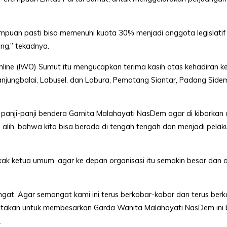
mpuan pasti bisa memenuhi kuota 30% menjadi anggota legislatif
ing,” tekadnya.
line (IWO) Sumut itu mengucapkan terima kasih atas kehadiran 
anjungbalai, Labusel, dan Labura, Pematang Siantar, Padang Sid
panji-panji bendera Garnita Malahayati NasDem agar di kibarkan d
ih, bahwa kita bisa berada di tengah tengah dan menjadi pelaku
ak ketua umum, agar ke depan organisasi itu semakin besar dan
gat. Agar semangat kami ini terus berkobar-kobar dan terus berko
a citakan untuk membesarkan Garda Wanita Malahayati NasDem ini 
.