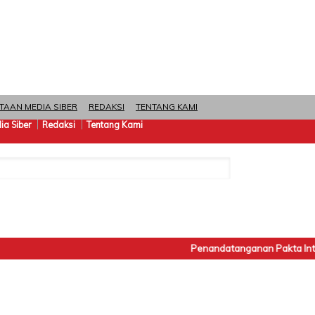
TAAN MEDIA SIBER
REDAKSI
TENTANG KAMI
a Siber
Redaksi
Tentang Kami
Penandatanganan Pakta Integri