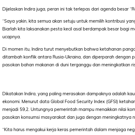
Level
Dijelaskan Indira juga, peran ini tak terlepas dari agenda besar “
99,
Jl.
“Saya yakin, kita semua akan setuju untuk memilih kontribusi ya
Merdeka
17,
Biarlah kita laksanakan pesta kecil asal berdampak besar bagi 
Jakarta,
ucapnya.
12345
Telp:
Di momen itu, Indira turut menyebutkan bahwa ketahanan pangan 
123456789
ditambah konflik antara Rusia-Ukraina, dan diperparah dengan 
PT
Upi
pasokan bahan makanan di duni terganggu dan meningkatkan risi
Themes
Tbk
Dikatakan Indira, yang paling merasakan dampaknya adalah kau
ekonomi. Menurut data Global Food Security Index (GFSI) ketah
menjadi 59,2. Untungnya pemerintah mampu menaikkan nilai komodi
pasokan konsumsi masyarakat dan juga dengan meningkatnya nila
“Kita harus mengakui kerja keras pemerintah dalam menjaga negara