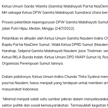
Instagram
Ketua Umum Garda Wanita (Garnita) Malahayati Partai NasDem I
Delidaily
MH sebagai Ketua DPW Garnita Malahayati Sumatera Utara bers
YouTube
Prosesi pelantikan kepengurusan DPW Garnita Malahayati Sumut 
Jalan Putri Hijau, Medan, Minggu (24/7/2022).
Pelantikan ini dihadiri oleh Ketua Umum Garnita Nasdem Indira 
Bapilu Partai NasDem Sumut, Wakil Ketua DPRD Sumut (Nasd
Harahap, Sekjend Garnita Malahayati Nasdem Joice Triatman, se
Copyright
Ketua RKLA Bunda Indah, Ketua Umum DPD IWAPI Sumut Hj. Rosna
©
2026
Organisasi Perempuan Sumut lainnya.
Delidaily
Allright
Reserved
Dalam pidatonya, Ketua Umum Indira Chunda Thita Syahrul meng
pasrtai Nasdem, harus menjadi yang terdepan untuk memberi ar
CONTACT
masyarakat Indonesia.
US
Upi
“Minimal menjadi salah satu sumber pikiran dalam menyelesaia
Themes
sektor politik dan sosial kemasyarakatan. Termasuklah kegiatan 
Tower