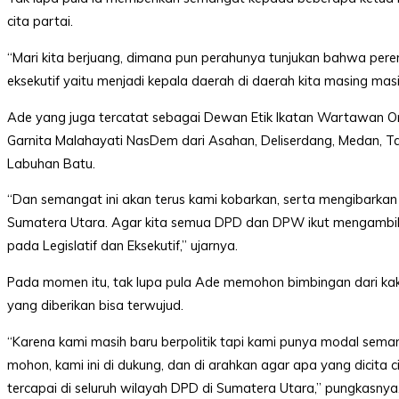
cita partai.
“Mari kita berjuang, dimana pun perahunya tunjukan bahwa pere
eksekutif yaitu menjadi kepala daerah di daerah kita masing mas
Ade yang juga tercatat sebagai Dewan Etik Ikatan Wartawan On
Garnita Malahayati NasDem dari Asahan, Deliserdang, Medan, T
Labuhan Batu.
“Dan semangat ini akan terus kami kobarkan, serta mengibarkan 
Sumatera Utara. Agar kita semua DPD dan DPW ikut mengambil al
pada Legislatif dan Eksekutif,” ujarnya.
Pada momen itu, tak lupa pula Ade memohon bimbingan dari kak
yang diberikan bisa terwujud.
“Karena kami masih baru berpolitik tapi kami punya modal seman
mohon, kami ini di dukung, dan di arahkan agar apa yang dicit
tercapai di seluruh wilayah DPD di Sumatera Utara,” pungkasnya