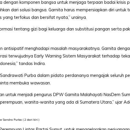
sama dengan komponen bangsa untuk menjaga terpaan badai krisis 
sahkan dari solusi bangsa. Garnita harus mempersiapkan diri untuk t
ang terfokus dan bersifat nyata,” urainya.
ormasi tentang gizi bagi keluarga dan substitusi pangan serta pa
an antisipatif menghadapi masalah masyarakatnya. Garnita denga
irasi terwujudnya Early Warning Sistem Masyarakat terhadap tek
nesia,” tandas Indira.
andrawati Purba dalam pidato perdananya mengajak seluruh pe
diminta membuka wawasan.
mpatan untuk menjadi pengurus DPW Garnita Malahayati NasDem Su
perempuan, wanita-wanita yang ada di Sumatera Utara,” ujar Ad
e Sandra Purba ( 2 dari kiri )
erempuan Lintas Partai Sumut, untuk menggelorakan perjuangan 