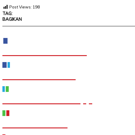
Post Views:
198
TAG:
BAGIKAN
Share to Facebook
Share to Twitter
Share to WhatsApp
Share to Email