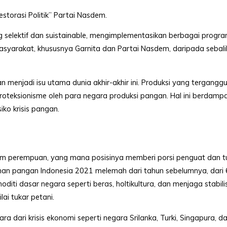
Restorasi Politik” Partai Nasdem.
ng selektif dan suistainable, mengimplementasikan berbagai progr
masyarakat, khususnya Garnita dan Partai Nasdem, daripada sebali
menjadi isu utama dunia akhir-akhir ini. Produksi yang terganggu
proteksionisme oleh para negara produksi pangan. Hal ini berdam
ko krisis pangan.
m perempuan, yang mana posisinya memberi porsi penguat dan tu
anan pangan Indonesia 2021 melemah dari tahun sebelumnya, dari 
ti dasar negara seperti beras, holtikultura, dan menjaga stabilis
i tukar petani.
 dari krisis ekonomi seperti negara Srilanka, Turki, Singapura, d