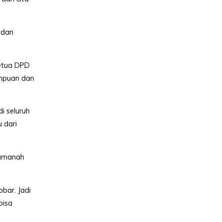
 dan
ketua DPD
empuan dan
i seluruh
 dari
 amanah
bar. Jadi
bisa