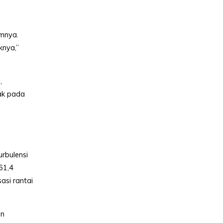
amnya.
knya,”
,
pak pada
rbulensi
61,4
asi rantai
an