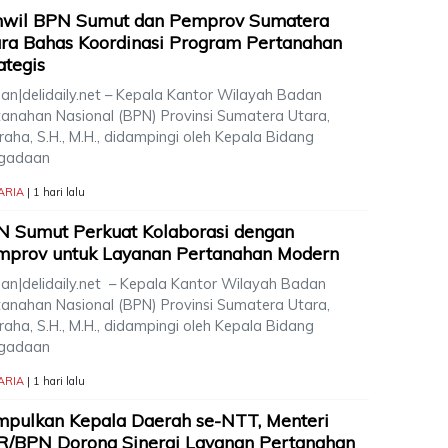
nwil BPN Sumut dan Pemprov Sumatera
ra Bahas Koordinasi Program Pertanahan
ategis
an|delidaily.net – Kepala Kantor Wilayah Badan
tanahan Nasional (BPN) Provinsi Sumatera Utara,
aha, S.H., M.H., didampingi oleh Kepala Bidang
gadaan
ARIA
| 1 hari lalu
 Sumut Perkuat Kolaborasi dengan
mprov untuk Layanan Pertanahan Modern
an|delidaily.net – Kepala Kantor Wilayah Badan
tanahan Nasional (BPN) Provinsi Sumatera Utara,
aha, S.H., M.H., didampingi oleh Kepala Bidang
gadaan
ARIA
| 1 hari lalu
pulkan Kepala Daerah se-NTT, Menteri
R/BPN Dorong Sinergi Layanan Pertanahan