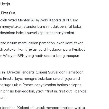
 kerja.
 First Out
oleh Wakil Menteri ATR/Wakil Kepala BPN Ossy
menyatakan standar baru ini tidak bersifat kaku,
rdasarkan indeks survei kepuasan masyarakat.
rnyata belum memuaskan pemohon, akan kami tekan
adi patokan kami,” jelasnya di hadapan para Pejabat
or Wilayah BPN yang hadir secara luring maupun
ini, Direktur Jenderal (Dirjen) Survei dan Pemetaan
 Eresta Jaya, menginstruksikan seluruh jajaran di
petugas ukur. Proses penyelesaian berkas selepas
rinsip berkeadilan, yakni “first in, first out” (berkas
an).
ertanahan (Kakantah) untuk mengoptimalkan waktu