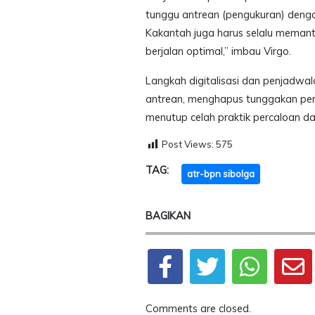
tunggu antrean (pengukuran) denga
Kakantah juga harus selalu meman
berjalan optimal,” imbau Virgo.
Langkah digitalisasi dan penjadw
antrean, menghapus tunggakan per
menutup celah praktik percaloan da
Post Views:
575
TAG:
atr-bpn sibolga
BAGIKAN
Comments are closed.