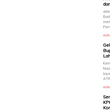
dan
deli
Bad
men
Pem
AGR
Gel
Bup
La
Kem
Nas
lay
ATR
AGR
Se
KPK
Kor