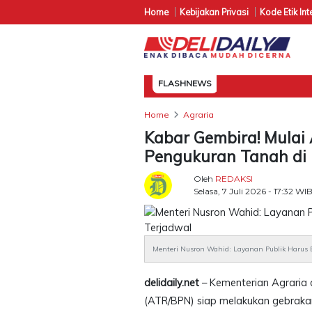
Home
Kebijakan Privasi
Kode Etik Int
FLASHNEWS
Home
Agraria
Kabar Gembira! Mulai
Pengukuran Tanah di 
Oleh
REDAKSI
Selasa, 7 Juli 2026 - 17:32 WI
Menteri Nusron Wahid: Layanan Publik Harus B
delidaily.net
– Kementerian Agraria
(ATR/BPN) siap melakukan gebraka