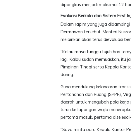
dipangkas menjadi maksimal 12 hari
Evaluasi Berkala dan Sistem First In,
Dalam rapim yang juga didampingi 
Dermawan tersebut, Menteri Nusron 
melainkan akan terus dievaluasi be
“Kalau masa tunggu tujuh hari te
lagi. Kalau sudah memuaskan, itu j
Pimpinan Tinggi serta Kepala Kant
daring.
Guna mendukung kelancaran transisi 
Pertanahan dan Ruang (SPPR), Virgo
daerah untuk mengubah pola kerja 
turun ke lapangan wajib menerapkan p
pertama masuk, pertama diselesaik
“Saya minta para Kepala Kantor P