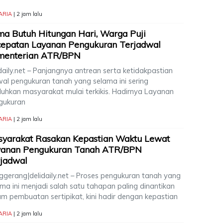
ARIA
| 2 jam lalu
a Butuh Hitungan Hari, Warga Puji
cepatan Layanan Pengukuran Terjadwal
menterian ATR/BPN
daily.net – Panjangnya antrean serta ketidakpastian
wal pengukuran tanah yang selama ini sering
eluhkan masyarakat mulai terkikis. Hadirnya Layanan
gukuran
ARIA
| 2 jam lalu
syarakat Rasakan Kepastian Waktu Lewat
yanan Pengukuran Tanah ATR/BPN
jadwal
ggerang|delidaily.net – Proses pengukuran tanah yang
ma ini menjadi salah satu tahapan paling dinantikan
am pembuatan sertipikat, kini hadir dengan kepastian
ARIA
| 2 jam lalu