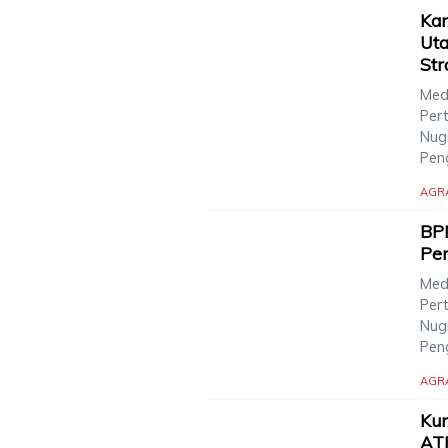
Ka
Uta
Str
Med
Per
Nugr
Pen
AGR
BPN
Pe
Med
Per
Nugr
Pen
AGR
Kum
AT