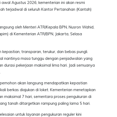
ai awal Agustus 2026, kementerian ini akan resmi
h terjadwal di seluruh Kantor Pertanahan (Kantah)
langsung oleh Menteri ATR/Kepala BPN, Nusron Wahid,
im) di Kementerian ATR/BPN, Jakarta, Selasa
h kepastian, transparan, terukur, dan bebas pungli.
wal nantinya masa tunggu dengan penjadwalan yang
an durasi pekerjaan maksimal lima hari. Jadi semuanya
.
at pemohon akan langsung mendapatkan kepastian
ali berkas diajukan di loket. Kementerian menetapkan
an maksimal 7 hari, sementara proses pengukuran di
ang tanah ditargetkan rampung paling lama 5 hari.
lesaian untuk layanan pengukuran reguler kini