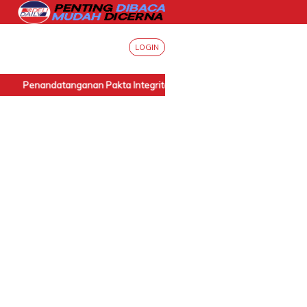
LOGIN
Penandatanganan Pakta Integritas Internal BPN Sumut
|