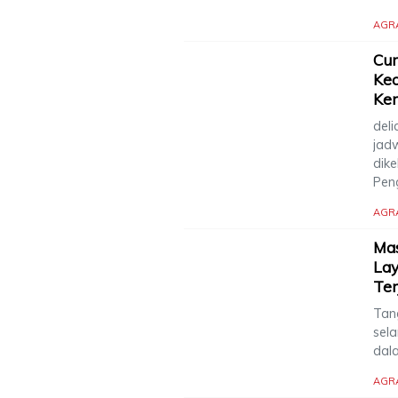
AGR
Cum
Ke
Ke
deli
jad
dik
Pen
AGR
Ma
La
Ter
Tan
sela
dal
AGR