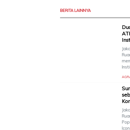
BERITA LAINNYA
Dua
AT
Ins
Jak
Rua
mem
Ins
AGR
Sur
seb
Kom
Jak
Rua
Pop
Ico