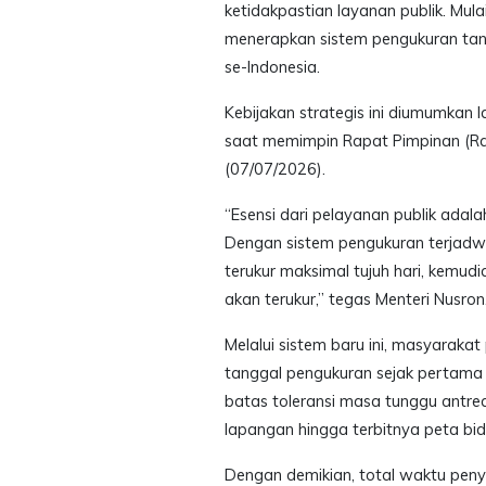
ketidakpastian layanan publik. Mul
menerapkan sistem pengukuran tana
se-Indonesia.
Kebijakan strategis ini diumumkan 
saat memimpin Rapat Pimpinan (Rap
(07/07/2026).
“Esensi dari pelayanan publik adala
Dengan sistem pengukuran terjad
terukur maksimal tujuh hari, kemudi
akan terukur,” tegas Menteri Nusron
Melalui sistem baru ini, masyarak
tanggal pengukuran sejak pertama k
batas toleransi masa tunggu antre
lapangan hingga terbitnya peta bid
Dengan demikian, total waktu penye