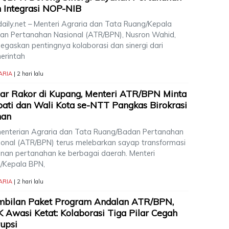
 Integrasi NOP-NIB
daily.net – Menteri Agraria dan Tata Ruang/Kepala
an Pertanahan Nasional (ATR/BPN), Nusron Wahid,
egaskan pentingnya kolaborasi dan sinergi dari
erintah
ARIA
| 2 hari lalu
ar Rakor di Kupang, Menteri ATR/BPN Minta
ati dan Wali Kota se-NTT Pangkas Birokrasi
han
enterian Agraria dan Tata Ruang/Badan Pertanahan
ional (ATR/BPN) terus melebarkan sayap transformasi
anan pertanahan ke berbagai daerah. Menteri
/Kepala BPN,
ARIA
| 2 hari lalu
mbilan Paket Program Andalan ATR/BPN,
 Awasi Ketat: Kolaborasi Tiga Pilar Cegah
upsi