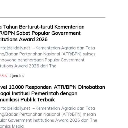
 Tahun Berturut-turut! Kementerian
R/BPN Sabet Popular Government
titutions Award 2026
arta|delidaily.net – Kementerian Agraria dan Tata
ng/Badan Pertanahan Nasional (ATR/BPN) sukses
boyong penghargaan Popular Government
titutions Award 2026 dari The
ARIA
| 2 jam lalu
vei 10.000 Responden, ATR/BPN Dinobatkan
agai Institusi Pemerintah dengan
unikasi Publik Terbaik
arta|delidaily.net – Kementerian Agraria dan Tata
ng/Badan Pertanahan Nasional (ATR/BPN) meraih
ular Government Institutions Award 2026 dari The
nomics Media