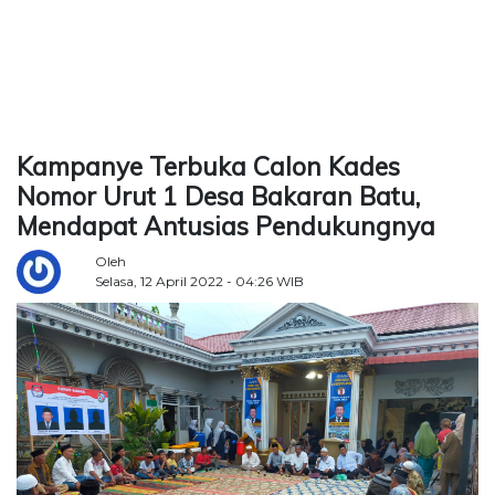
TERKONEKSI
BERSAMA
KAMI
Kampanye Terbuka Calon Kades
Nomor Urut 1 Desa Bakaran Batu,
Mendapat Antusias Pendukungnya
Oleh
Selasa, 12 April 2022 - 04:26 WIB
Copyright
©
2026
Delidaily
Allright
Reserved