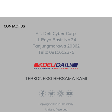
CONTACT US
PT. Deli Cyber Corp,
Jl. Paya Pasir No.24
Tanjungmorawa 20362
Telp: 0811612375
TERKONEKSI BERSAMA KAMI
Copyright © 2026 Delidaily
Allright Reserved