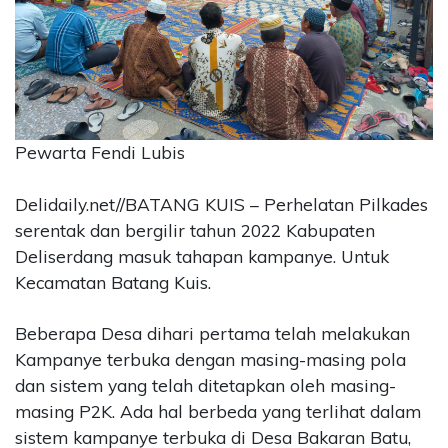
CONTACT
US
Upi
Themes
Tower
Level
Pewarta Fendi Lubis
99,
Jl.
Delidaily.net//BATANG KUIS – Perhelatan Pilkades
Merdeka
serentak dan bergilir tahun 2022 Kabupaten
17,
Deliserdang masuk tahapan kampanye. Untuk
Jakarta,
12345
Kecamatan Batang Kuis.
Telp:
123456789
Beberapa Desa dihari pertama telah melakukan
PT
Kampanye terbuka dengan masing-masing pola
Upi
dan sistem yang telah ditetapkan oleh masing-
Themes
Tbk
masing P2K. Ada hal berbeda yang terlihat dalam
sistem kampanye terbuka di Desa Bakaran Batu,