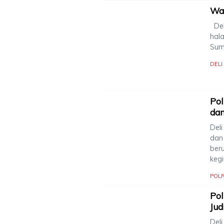
War
Del
hal
Sum
DEL
Pol
dan
Del
dan 
ber
keg
POLR
Pol
Jud
Deli