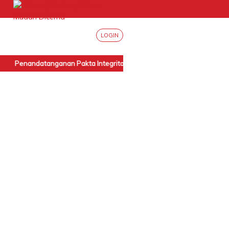
LOGIN
Penandatanganan Pakta Integritas Internal BPN Sumut
|