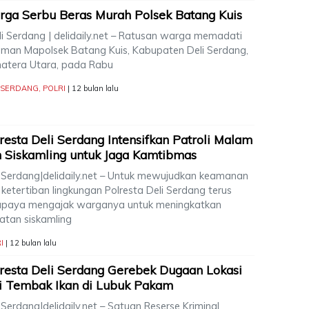
ga Serbu Beras Murah Polsek Batang Kuis
i Serdang | delidaily.net – Ratusan warga memadati
aman Mapolsek Batang Kuis, Kabupaten Deli Serdang,
atera Utara, pada Rabu
I SERDANG
,
POLRI
| 12 bulan lalu
resta Deli Serdang Intensifkan Patroli Malam
 Siskamling untuk Jaga Kamtibmas
i Serdang|delidaily.net – Untuk mewujudkan keamanan
ketertiban lingkungan Polresta Deli Serdang terus
upaya mengajak warganya untuk meningkatkan
iatan siskamling
I
| 12 bulan lalu
resta Deli Serdang Gerebek Dugaan Lokasi
i Tembak Ikan di Lubuk Pakam
 Serdang|delidaily.net – Satuan Reserse Kriminal