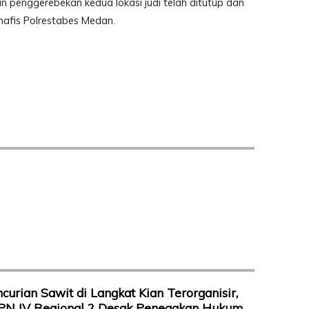
an penggerebekan kedua lokasi judi telah ditutup dan
Inafis Polrestabes Medan.
curian Sawit di Langkat Kian Terorganisir,
PN IV Regional 2 Desak Penegakan Hukum