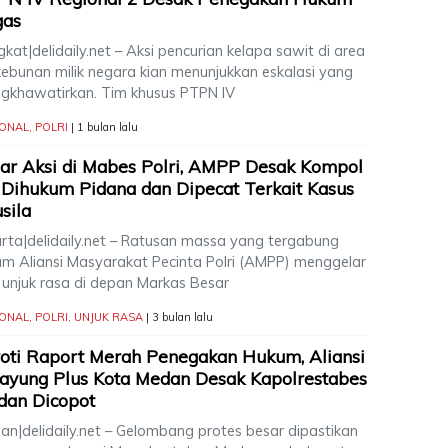
gas
kat|delidaily.net – Aksi pencurian kelapa sawit di area
kebunan milik negara kian menunjukkan eskalasi yang
gkhawatirkan. Tim khusus PTPN IV
IONAL
,
POLRI
| 1 bulan lalu
ar Aksi di Mabes Polri, AMPP Desak Kompol
Dihukum Pidana dan Dipecat Terkait Kasus
sila
arta|delidaily.net – Ratusan massa yang tergabung
am Aliansi Masyarakat Pecinta Polri (AMPP) menggelar
i unjuk rasa di depan Markas Besar
IONAL
,
POLRI
,
UNJUK RASA
| 3 bulan lalu
oti Raport Merah Penegakan Hukum, Aliansi
ayung Plus Kota Medan Desak Kapolrestabes
dan Dicopot
an|delidaily.net – Gelombang protes besar dipastikan