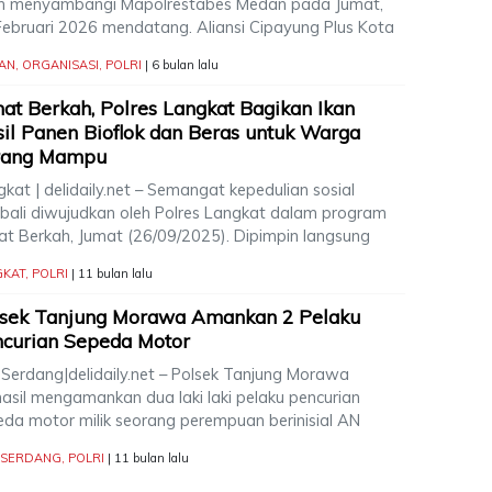
n menyambangi Mapolrestabes Medan pada Jumat,
Februari 2026 mendatang. Aliansi Cipayung Plus Kota
AN
,
ORGANISASI
,
POLRI
| 6 bulan lalu
at Berkah, Polres Langkat Bagikan Ikan
il Panen Bioflok dan Beras untuk Warga
rang Mampu
kat | delidaily.net – Semangat kepedulian sosial
bali diwujudkan oleh Polres Langkat dalam program
at Berkah, Jumat (26/09/2025). Dipimpin langsung
GKAT
,
POLRI
| 11 bulan lalu
lsek Tanjung Morawa Amankan 2 Pelaku
curian Sepeda Motor
i Serdang|delidaily.net – Polsek Tanjung Morawa
hasil mengamankan dua laki laki pelaku pencurian
eda motor milik seorang perempuan berinisial AN
I SERDANG
,
POLRI
| 11 bulan lalu