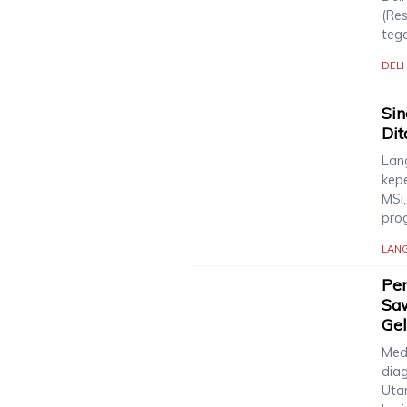
(Re
teg
DEL
Sin
Dit
Lan
kep
MSi
pro
LAN
Pen
Saw
Gel
Meda
dia
Uta