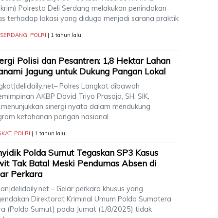
skrim) Polresta Deli Serdang melakukan penindakan
as terhadap lokasi yang diduga menjadi sarana praktik
I SERDANG
,
POLRI
| 1 tahun lalu
ergi Polisi dan Pesantren: 1,8 Hektar Lahan
anami Jagung untuk Dukung Pangan Lokal
gkat|delidaily.net– Polres Langkat dibawah
emimpinan AKBP David Triyo Prasojo, SH, SIK,
,.menunjukkan sinergi nyata dalam mendukung
gram ketahanan pangan nasional.
GKAT
,
POLRI
| 1 tahun lalu
yidik Polda Sumut Tegaskan SP3 Kasus
it Tak Batal Meski Pendumas Absen di
ar Perkara
n|delidaily.net – Gelar perkara khusus yang
gendakan Direktorat Kriminal Umum Polda Sumatera
ra (Polda Sumut) pada Jumat (1/8/2025) tidak