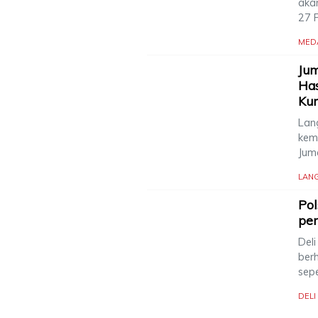
aka
27 
MED
Jum
Has
Ku
Lang
kem
Jum
LAN
Po
pen
Del
ber
sep
DEL