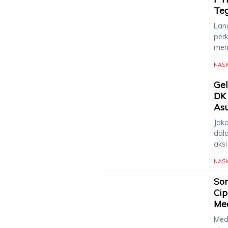
Te
Lang
per
men
NAS
Gel
DK 
Asu
Jak
dal
aks
NAS
Sor
Cip
Me
Med