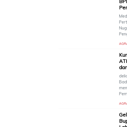
BPN
Pe
Med
Per
Nugr
Pen
AGR
Kum
AT
dan
deli
Bad
men
Pem
AGR
Gel
Bup