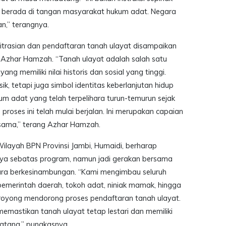
a berada di tangan masyarakat hukum adat. Negara
n,” terangnya.
itrasian dan pendaftaran tanah ulayat disampaikan
, Azhar Hamzah. “Tanah ulayat adalah salah satu
g memiliki nilai historis dan sosial yang tinggi.
ik, tetapi juga simbol identitas keberlanjutan hidup
um adat yang telah terpelihara turun-temurun sejak
proses ini telah mulai berjalan. Ini merupakan capaian
ersama,” terang Azhar Hamzah.
Wilayah BPN Provinsi Jambi, Humaidi, berharap
anya sebatas program, namun jadi gerakan bersama
cara berkesinambungan. “Kami mengimbau seluruh
pemerintah daerah, tokoh adat, niniak mamak, hingga
 royong mendorong proses pendaftaran tanah ulayat.
memastikan tanah ulayat tetap lestari dan memiliki
atang,” pungkasnya.