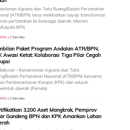
han
enterian Agraria dan Tata Ruang/Badan Pertanahan
ional (ATR/BPN) terus melebarkan sayap transformasi
anan pertanahan ke berbagai daerah. Menteri
/Kepala BPN,
ARIA
| 2 hari lalu
mbilan Paket Program Andalan ATR/BPN,
 Awasi Ketat: Kolaborasi Tiga Pilar Cegah
upsi
daily.net – Kementerian Agraria dan Tata
ng/Badan Pertanahan Nasional (ATR/BPN) bersama
isi Pemberantasan Korupsi (KPK) dan seluruh
erintah daerah (Pemda)
ARIA
| 2 hari lalu
tifikatkan 3.200 Aset Mangkrak, Pemprov
bar Gandeng BPN dan KPK Amankan Lahan
erah