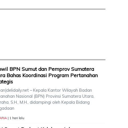
nwil BPN Sumut dan Pemprov Sumatera
ra Bahas Koordinasi Program Pertanahan
ategis
an|delidaily.net – Kepala Kantor Wilayah Badan
tanahan Nasional (BPN) Provinsi Sumatera Utara,
aha, S.H., M.H., didampingi oleh Kepala Bidang
gadaan
ARIA
| 1 hari lalu