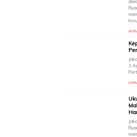
deli
Rua
mem
Kor
AGR
Kep
Pen
Jak
3 A
Pert
AGR
Uku
Mak
Har
Jaka
Rua
men