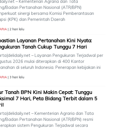
daily.net – Kementerian Agraria dan Tata
ng/Badan Pertanahan Nasional (ATR/BPN)
perkuat sinergi bersama Komisi Pemberantasan
upsi (KPK) dan Pemerintah Daerah
ARIA
| 2 hari lalu
astian Layanan Pertanahan Kini Nyata:
gukuran Tanah Cukup Tunggu 7 Hari
arta|delidaily.net – Layanan Pengukuran Terjadwal per
gustus 2026 mulai diterapkan di 400 Kantor
anahan di seluruh Indonesia. Penerapan kebijakan ini
ARIA
| 3 hari lalu
r Tanah BPN Kini Makin Cepat: Tunggu
simal 7 Hari, Peta Bidang Terbit dalam 5
i!
rta|delidaily.net – Kementerian Agraria dan Tata
ng/Badan Pertanahan Nasional (ATR/BPN) resmi
erapkan sistem Pengukuran Terjadwal secara