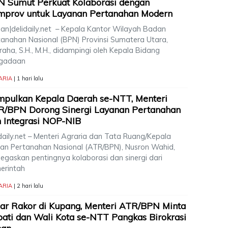
 Sumut Perkuat Kolaborasi dengan
mprov untuk Layanan Pertanahan Modern
an|delidaily.net – Kepala Kantor Wilayah Badan
tanahan Nasional (BPN) Provinsi Sumatera Utara,
aha, S.H., M.H., didampingi oleh Kepala Bidang
gadaan
ARIA
| 1 hari lalu
pulkan Kepala Daerah se-NTT, Menteri
R/BPN Dorong Sinergi Layanan Pertanahan
 Integrasi NOP-NIB
daily.net – Menteri Agraria dan Tata Ruang/Kepala
an Pertanahan Nasional (ATR/BPN), Nusron Wahid,
egaskan pentingnya kolaborasi dan sinergi dari
erintah
ARIA
| 2 hari lalu
ar Rakor di Kupang, Menteri ATR/BPN Minta
ati dan Wali Kota se-NTT Pangkas Birokrasi