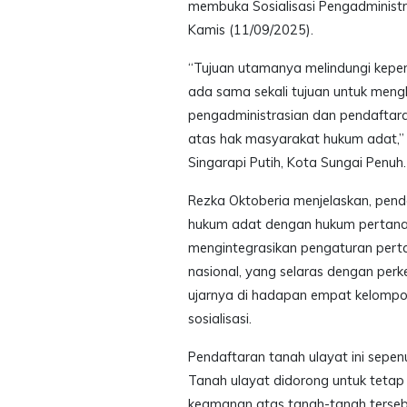
membuka Sosialisasi Pengadministr
Kamis (11/09/2025).
“Tujuan utamanya melindungi kepen
ada sama sekali tujuan untuk mengh
pengadministrasian dan pendaftara
atas hak masyarakat hukum adat,”
Singarapi Putih, Kota Sungai Penuh.
Rezka Oktoberia menjelaskan, penda
hukum adat dengan hukum pertanaha
mengintegrasikan pengaturan pert
nasional, yang selaras dengan pe
ujarnya di hadapan empat kelomp
sosialisasi.
Pendaftaran tanah ulayat ini sepe
Tanah ulayat didorong untuk tetap 
keamanan atas tanah-tanah tersebu