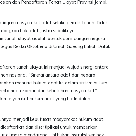
asian dan Pendaftaran Tanah Ulayat Provinsi Jambi,
tingan masyarakat adat selaku pemilik tanah. Tidak
ilangkan hak adat, justru sebaliknya,
n tanah ulayat adalah bentuk perlindungan negara
 tegas Rezka Oktoberia di Umoh Gdeang Luhah Datuk
ftaran tanah ulayat ini menjadi wujud sinergi antara
n nasional. “Sinergi antara adat dan negara
anahan menurut hukum adat ke dalam sistem hukum
rkembangan zaman dan kebutuhan masyarakat,”
ok masyarakat hukum adat yang hadir dalam
nuhnya menjadi keputusan masyarakat hukum adat.
didaftarkan dan disertipikasi untuk memberikan
t di masa mendatang. “Ini bukan instruksi sepihak