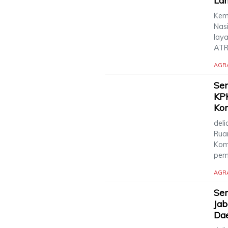
La
Kem
Nas
lay
ATR
AGR
Se
KPK
Kor
deli
Rua
Kom
pem
AGR
Ser
Ja
Da