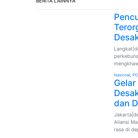
BERITA LAINNYA
Pencu
Teror
Desa
Langkat|de
perkebuna
mengkhawa
Nasional
,
PO
Gelar
Desak
dan D
Jakarta|d
Aliansi M
rasa di d