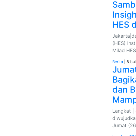
Sambu
Insig
HES d
Jakarta|d
(HES) Ins
Milad HES
Berita
| 8 bul
Jumat
Bagik
dan B
Mam
Langkat | 
diwujudka
Jumat (26