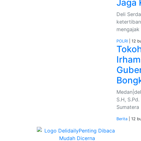
Jaga
Deli Serd
ketertiba
mengajak 
POLRI
| 12 bu
Toko
Irham
Guber
Bong
Medan|del
S.H, S.Pd
Sumatera 
Berita
| 12 bu