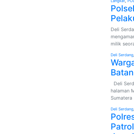
Langkat
,
POL
Polse
Pelak
Deli Serda
mengamank
milik seo
Deli Serdang
Warga
Batan
Deli Serd
halaman M
Sumatera 
Deli Serdang
Polre
Patro