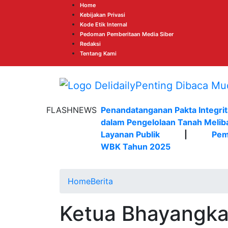
Home
Kebijakan Privasi
Kode Etik Internal
Pedoman Pemberitaan Media Siber
Redaksi
Tentang Kami
FLASHNEWS
Penandatanganan Pakta Integrit
dalam Pengelolaan Tanah Melib
Layanan Publik
|
Pem
WBK Tahun 2025
Home
Berita
Ketua Bhayangka