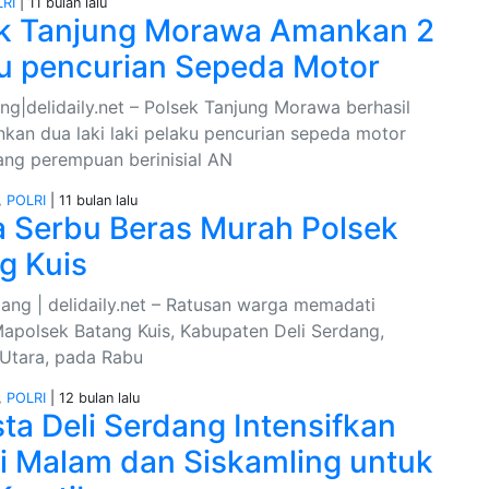
RI
| 11 bulan lalu
k Tanjung Morawa Amankan 2
u pencurian Sepeda Motor
ng|delidaily.net – Polsek Tanjung Morawa berhasil
an dua laki laki pelaku pencurian sepeda motor
rang perempuan berinisial AN
,
POLRI
| 11 bulan lalu
 Serbu Beras Murah Polsek
g Kuis
ang | delidaily.net – Ratusan warga memadati
apolsek Batang Kuis, Kabupaten Deli Serdang,
Utara, pada Rabu
,
POLRI
| 12 bulan lalu
sta Deli Serdang Intensifkan
li Malam dan Siskamling untuk