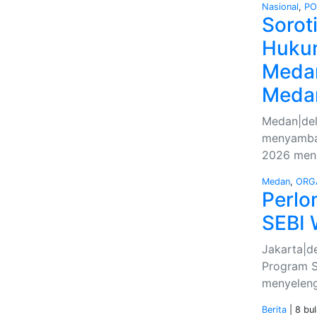
Nasional
,
PO
Sorot
Hukum
Medan
Meda
Medan|del
menyamban
2026 mend
Medan
,
ORG
Perlo
SEBI 
Jakarta|de
Program S
menyeleng
Berita
| 8 bul